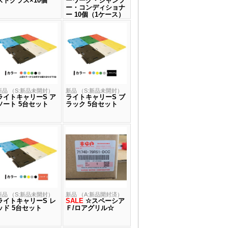
ストグラス×10個
ーワーク・シャンプ
ー・コンディショナ
ー 10個（1ケース）
新品 （S:新品未開封）
新品 （S:新品未開封）
ライトキャリーS ア
ライトキャリーS ブ
ソート 5台セット
ラック 5台セット
新品 （S:新品未開封）
新品 （A:新品開封済）
ライトキャリーS レ
SALE
☆スペーシア
ッド 5台セット
Ｆ/ロアグリル☆