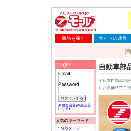
商品を探す
サイトの趣旨
Login
自動車部
Email
全日本自動車部
Password
組合員価格でご
ログインする
新規会員登録(組合員
になる)
人気のキーワード
e-分岐タップ