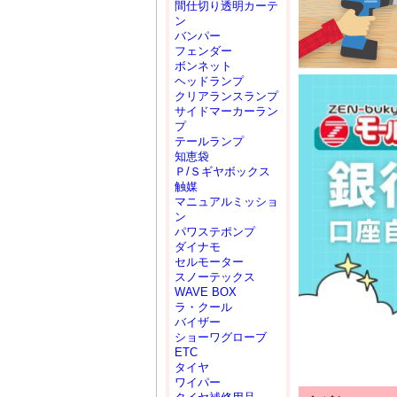
間仕切り透明カーテ
ン
バンパー
フェンダー
ボンネット
ヘッドランプ
クリアランスランプ
サイドマーカーラン
プ
テールランプ
知恵袋
Ｐ/Ｓギヤボックス
触媒
マニュアルミッショ
ン
パワステポンプ
ダイナモ
セルモーター
スノーテックス
WAVE BOX
ラ・クール
バイザー
ショーワグローブ
ETC
タイヤ
ワイパー