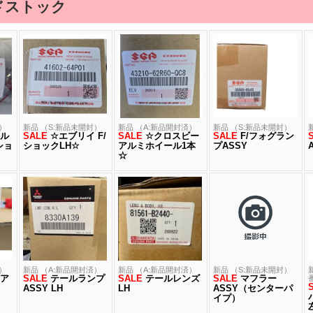
ドストック
）
新品 （S:新品未開封）
新品 （A:新品開封済）
新品 （S:新品未開封）
ル
SALE
☆エブリイ F/
SALE
☆クロスビー
SALE
F/フォグラン
ショ
ショックLH☆
アルミホイール1本
プASSY
☆
）
新品 （A:新品開封済）
新品 （A:新品開封済）
新品 （S:新品未開封）
ア
SALE
テールランプ
SALE
テールレンズ
SALE
マフラー
ASSY LH
LH
ASSY（センターパ
イプ）