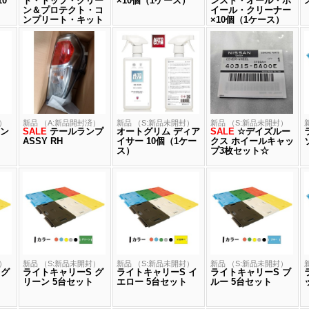
0
ト・トップ・クリー
×10個（1ケース）
ンスド・オール・ホ
ン＆プロテクト・コ
イール・クリーナー
ンプリート・キット
×10個（1ケース）
×1個
）
新品 （A:新品開封済）
新品 （S:新品未開封）
新品 （S:新品未開封）
ラン
SALE
テールランプ
オートグリム ディア
SALE
☆デイズルー
ASSY RH
イサー 10個（1ケー
クス ホイールキャッ
ス）
プ3枚セット☆
）
新品 （S:新品未開封）
新品 （S:新品未開封）
新品 （S:新品未開封）
 グ
ライトキャリーS グ
ライトキャリーS イ
ライトキャリーS ブ
リーン 5台セット
エロー 5台セット
ルー 5台セット