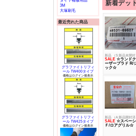
タイヤ補修用品
新着デッ
3M
大塚刷毛
最近売れた商品
新品 （S:新品未開封
SALE
☆ランドク
ーザープラド R/
グラファイトリフィ
ック☆
ール TW400タイプ
価格はログイン後表示
グラファイトリフィ
新品 （A:新品開封済
SALE
☆スペーシ
ール TW425タイプ
Ｆ/ロアグリル☆
価格はログイン後表示