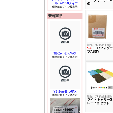
ー・クリーナー×1
ール DW350タイプ
個
価格はログイン後表示
新着商品
新品 （S:新品未開封
SALE
F/フォグ
プASSY
TB-Zen-Eric/FAX
価格はログイン後表示
YS-Zen-Eric/FAX
価格はログイン後表示
新品 （S:新品未開封
ライトキャリーS
レー 5台セット