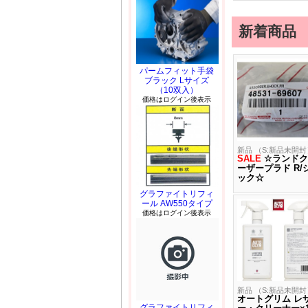
新着商品
パームフィット手袋
ブラック Lサイズ
（10双入）
価格はログイン後表示
新品 （S:新品未開封
SALE
☆ランドク
ーザープラド R/
ック☆
グラファイトリフィ
ール AW550タイプ
価格はログイン後表示
新品 （S:新品未開封
オートグリム レ
グラファイトリフィ