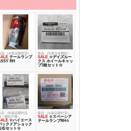
新品 （A:新品開封済）
新品 （S:新品未開封）
SALE
テールランプ
SALE
☆デイズルー
ASSY RH
クス ホイールキャッ
プ3枚セット☆
新品 （B:新品開封品
新品 （A:新品開封済）
SALE
☆スペーシア
番・梱包不備）
SALE
☆ハイエース
テールランプRH☆
バックドアショック
左右セット☆