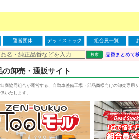
運営団体
デッドストック
組合員一覧
品番まとめて
検索
品の卸売・通販サイト
品卸商協同組合が運営する、自動車整備工場・部品商様向けの卸売専用
提供いたします。