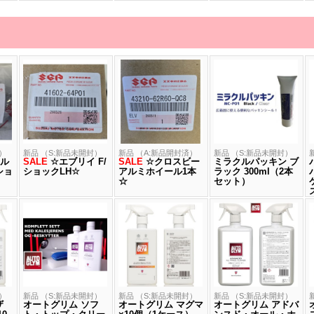
）
新品 （S:新品未開封）
新品 （A:新品開封済）
新品 （S:新品未開封）
ル
SALE
☆エブリイ F/
SALE
☆クロスビー
ミラクルパッキン ブ
ショ
ショックLH☆
アルミホイール1本
ラック 300ml（2本
☆
セット）
）
新品 （S:新品未開封）
新品 （S:新品未開封）
新品 （S:新品未開封）
ザ
オートグリム ソフ
オートグリム マグマ
オートグリム アドバ