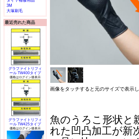
タイヤ補修用品
3M
大塚刷毛
最近売れた商品
グラファイトリフィ
ール TW400タイプ
価格はログイン後表示
画像をタッチすると元のサイズで表示
魚のうろこ形状と
グラファイトリフィ
ール TW425タイプ
れた凹凸加工が新
価格はログイン後表示