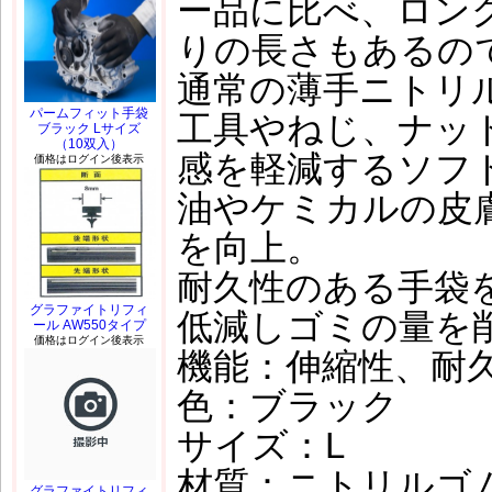
ー品に比べ、ロン
りの長さもあるの
通常の薄手ニトリ
パームフィット手袋
工具やねじ、ナッ
ブラック Lサイズ
（10双入）
感を軽減するソフ
価格はログイン後表示
油やケミカルの皮
を向上。
耐久性のある手袋
グラファイトリフィ
低減しゴミの量を
ール AW550タイプ
価格はログイン後表示
機能：伸縮性、耐
色：ブラック
サイズ：L
材質：ニトリルゴ
グラファイトリフィ