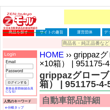
商品を探す
サイトの趣旨
運営団体
デ
HOME
›› gripp
Login
×10箱） | 951175-4
Email
Password
grippazグロー
箱） | 951175-4-
ログインする
新規会員登録(組合員
になる)
自動車部品詳細
人気のキーワード
e-分岐タップ