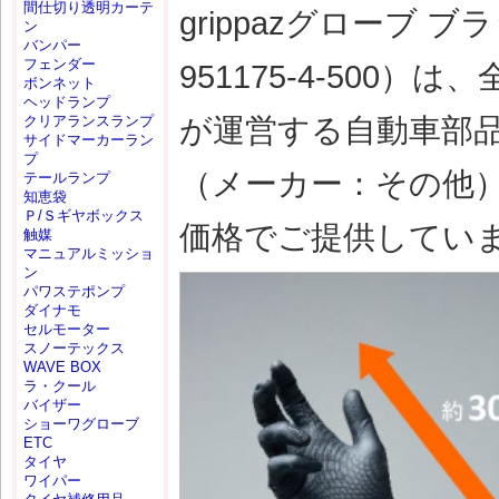
間仕切り透明カーテ
grippazグローブ ブ
ン
バンパー
フェンダー
951175-4-50
ボンネット
ヘッドランプ
が運営する自動車部
クリアランスランプ
サイドマーカーラン
プ
（メーカー：その他
テールランプ
知恵袋
Ｐ/Ｓギヤボックス
価格でご提供してい
触媒
マニュアルミッショ
ン
パワステポンプ
ダイナモ
セルモーター
スノーテックス
WAVE BOX
ラ・クール
バイザー
ショーワグローブ
ETC
タイヤ
ワイパー