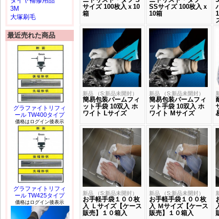
タイヤ補修用品
サイズ 100枚入ｘ10
SSサイズ 100枚入ｘ
3M
箱
10箱
大塚刷毛
最近売れた商品
新品 （S:新品未開封）
新品 （S:新品未開封）
簡易包装パームフィ
簡易包装パームフィ
ット手袋 10双入 ホ
ット手袋 10双入 ホ
グラファイトリフィ
ワイト Lサイズ
ワイト Mサイズ
ール TW400タイプ
価格はログイン後表示
グラファイトリフィ
新品 （S:新品未開封）
新品 （S:新品未開封）
ール TW425タイプ
お手軽手袋１００枚
お手軽手袋１００枚
価格はログイン後表示
入 Ｌサイズ【ケース
入 Ｍサイズ【ケース
販売】１０箱入
販売】１０箱入