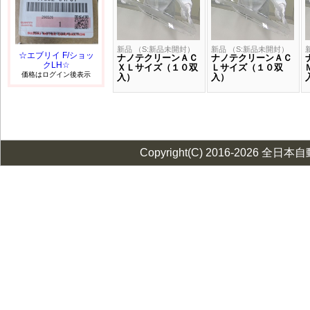
新品 （S:新品未開封）
新品 （S:新品未開封）
☆エブリイ F/ショッ
ナノテクリーンＡＣ
ナノテクリーンＡＣ
クLH☆
ＸＬサイズ（１０双
Ｌサイズ（１０双
価格はログイン後表示
入）
入）
Copyright(C) 2016-2026 全日