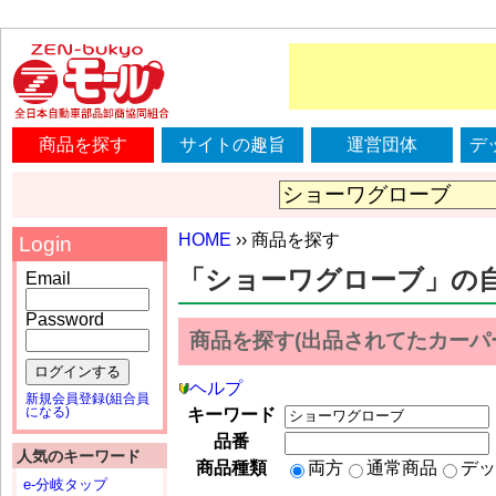
商品を探す
サイトの趣旨
運営団体
デ
HOME
›› 商品を探す
Login
「ショーワグローブ」の
Email
Password
商品を探す(出品されてたカーパ
ログインする
ヘルプ
新規会員登録(組合員
になる)
キーワード
品番
人気のキーワード
商品種類
両方
通常商品
デッ
e-分岐タップ