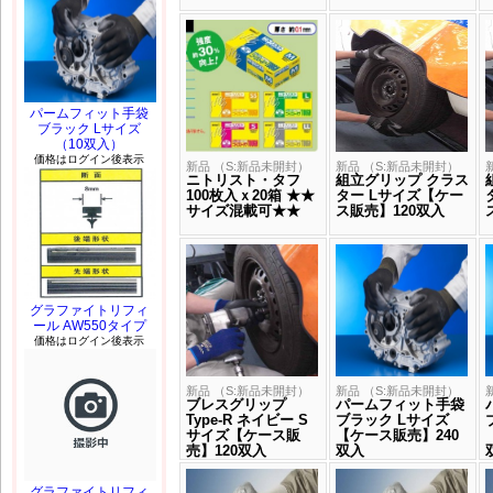
パームフィット手袋
ブラック Lサイズ
（10双入）
価格はログイン後表示
新品 （S:新品未開封）
新品 （S:新品未開封）
ニトリスト・タフ
組立グリップ クラス
100枚入ｘ20箱 ★★
ター Lサイズ【ケー
サイズ混載可★★
ス販売】120双入
グラファイトリフィ
ール AW550タイプ
価格はログイン後表示
新品 （S:新品未開封）
新品 （S:新品未開封）
ブレスグリップ
パームフィット手袋
Type-R ネイビー S
ブラック Lサイズ
サイズ【ケース販
【ケース販売】240
売】120双入
双入
グラファイトリフィ