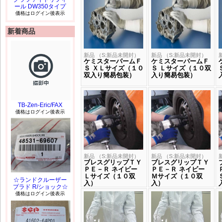
ール DW350タイプ
価格はログイン後表示
新着商品
新品 （S:新品未開封）
新品 （S:新品未開封）
ケミスターパームＦ
ケミスターパームＦ
Ｓ ＸＬサイズ（１０
Ｓ Ｌサイズ（１０双
双入り簡易包装）
入り簡易包装）
TB-Zen-Eric/FAX
価格はログイン後表示
新品 （S:新品未開封）
新品 （S:新品未開封）
ブレスグリップＴＹ
ブレスグリップＴＹ
ＰＥ－Ｒ ネイビー
ＰＥ－Ｒ ネイビー
Ｌサイズ（１０双
Ｍサイズ（１０双
☆ランドクルーザー
入）
入）
プラド R/ショック☆
価格はログイン後表示