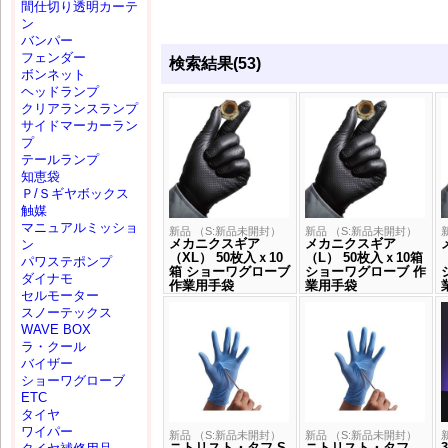
間仕切り透明カーテ
ン
バンパー
フェンダー
検索結果(53)
ボンネット
ヘッドランプ
クリアランスランプ
サイドマーカーラン
プ
テールランプ
知恵袋
Ｐ/Ｓギヤボックス
触媒
マニュアルミッショ
新品 （S:新品未開封）
新品 （S:新品未開封）
メカニクスギア
メカニクスギア
ン
（XL） 50枚入ｘ10
（L） 50枚入ｘ10箱
パワステポンプ
箱 ショーワグローブ
ショーワグローブ 作
ダイナモ
作業用手袋
業用手袋
セルモーター
スノーテックス
WAVE BOX
ラ・クール
バイザー
ショーワグローブ
ETC
タイヤ
ワイパー
新品 （S:新品未開封）
新品 （S:新品未開封）
ニトリスト・タフ S
ニトリスト・タフ