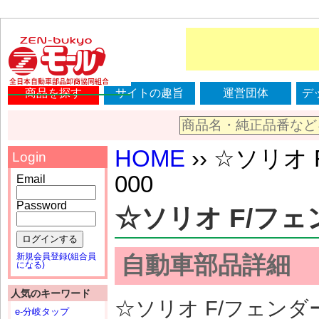
商品を探す
サイトの趣旨
運営団体
デ
HOME
›› ☆ソリオ F
Login
000
Email
Password
☆ソリオ F/フェンダ
ログインする
新規会員登録(組合員
自動車部品詳細
になる)
人気のキーワード
☆ソリオ F/フェンダーR
e-分岐タップ