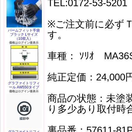
TEL:0172-53-5201
※ご注文前に必ず
パームフィット手袋
す。
ブラック Lサイズ
（10双入）
価格はログイン後表示
車種： ｿﾘｵ MA36
純正定価：24,000
グラファイトリフィ
ール AW550タイプ
価格はログイン後表示
商品の状態：未塗
り多少あり取付時
裏品番：57611-81P
グラファイトリフィ