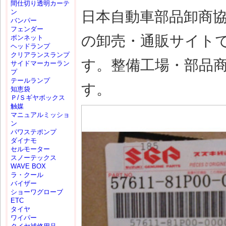
間仕切り透明カーテ
ン
日本自動車部品卸商
バンパー
フェンダー
の卸売・通販サイト
ボンネット
ヘッドランプ
クリアランスランプ
す。整備工場・部品
サイドマーカーラン
プ
テールランプ
す。
知恵袋
Ｐ/Ｓギヤボックス
触媒
マニュアルミッショ
ン
パワステポンプ
ダイナモ
セルモーター
スノーテックス
WAVE BOX
ラ・クール
バイザー
ショーワグローブ
ETC
タイヤ
ワイパー