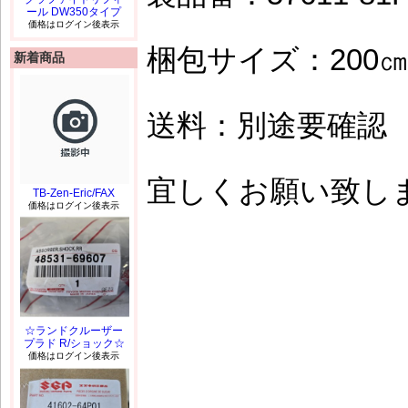
ール DW350タイプ
価格はログイン後表示
梱包サイズ：200
新着商品
送料：別途要確認
宜しくお願い致しま
TB-Zen-Eric/FAX
価格はログイン後表示
☆ランドクルーザー
プラド R/ショック☆
価格はログイン後表示