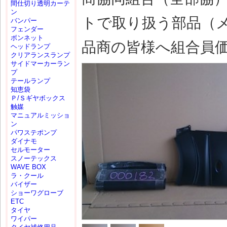
間仕切り透明カーテ
ン
トで取り扱う部品（
バンパー
フェンダー
ボンネット
品商の皆様へ組合員
ヘッドランプ
クリアランスランプ
サイドマーカーラン
プ
テールランプ
知恵袋
Ｐ/Ｓギヤボックス
触媒
マニュアルミッショ
ン
パワステポンプ
ダイナモ
セルモーター
スノーテックス
WAVE BOX
ラ・クール
バイザー
ショーワグローブ
ETC
タイヤ
ワイパー