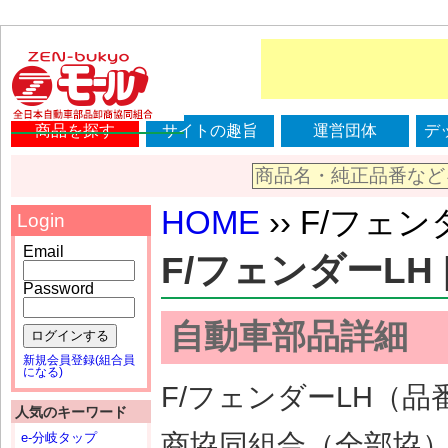
商品を探す
サイトの趣旨
運営団体
デ
HOME
›› F/フェンダ
Login
Email
F/フェンダーLH |
Password
自動車部品詳細
ログインする
新規会員登録(組合員
になる)
F/フェンダーLH（品番
人気のキーワード
商協同組合（全部協
e-分岐タップ