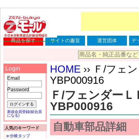
商品を探す
サイトの趣旨
運営団体
デ
HOME
›› Ｆ/フ
Login
YBP000916
Email
Password
Ｆ/フェンダーＬ
YBP000916
ログインする
新規会員登録(組合員
になる)
自動車部品詳細
人気のキーワード
e-分岐タップ