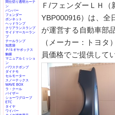
間仕切り透明カーテ
Ｆ/フェンダーＬＨ（
ン
バンパー
フェンダー
YBP000916）は
ボンネット
ヘッドランプ
が運営する自動車部
クリアランスランプ
サイドマーカーラン
プ
（メーカー：トヨタ
テールランプ
知恵袋
Ｐ/Ｓギヤボックス
員価格でご提供して
触媒
マニュアルミッショ
ン
パワステポンプ
ダイナモ
セルモーター
スノーテックス
WAVE BOX
ラ・クール
バイザー
ショーワグローブ
ETC
タイヤ
ワイパー