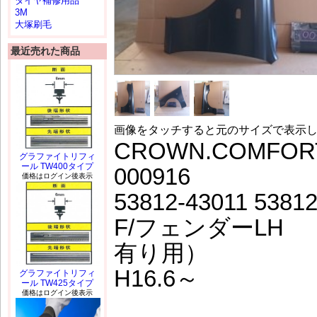
タイヤ補修用品
3M
大塚刷毛
最近売れた商品
画像をタッチすると元のサイズで表示
CROWN.COMFORT
グラファイトリフィ
ール TW400タイプ
000916
価格はログイン後表示
53812-43011 5381
F/フェンダーLH
有り用）
H16.6～
グラファイトリフィ
ール TW425タイプ
価格はログイン後表示