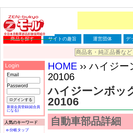
商品を探す
サイトの趣旨
運営団体
デ
HOME
›› ハイジー
Login
20106
Email
Password
ハイジーンボックス#
20106
ログインする
新規会員登録(組合員
になる)
自動車部品詳細
人気のキーワード
e-分岐タップ