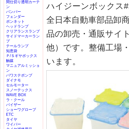
間仕切り透明カーテ
ハイジーンボックス#20
ン
バンパー
フェンダー
全日本自動車部品卸
ボンネット
ヘッドランプ
品の卸売・通販サイ
クリアランスランプ
サイドマーカーラン
プ
他）です。整備工場
テールランプ
知恵袋
Ｐ/Ｓギヤボックス
います。
触媒
マニュアルミッショ
ン
パワステポンプ
ダイナモ
セルモーター
スノーテックス
WAVE BOX
ラ・クール
バイザー
ショーワグローブ
ETC
タイヤ
ワイパー