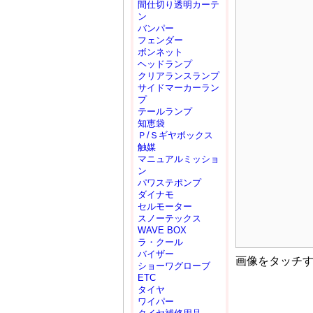
間仕切り透明カーテ
ン
バンパー
フェンダー
ボンネット
ヘッドランプ
クリアランスランプ
サイドマーカーラン
プ
テールランプ
知恵袋
Ｐ/Ｓギヤボックス
触媒
マニュアルミッショ
ン
パワステポンプ
ダイナモ
セルモーター
スノーテックス
WAVE BOX
ラ・クール
バイザー
画像をタッチ
ショーワグローブ
ETC
タイヤ
ワイパー