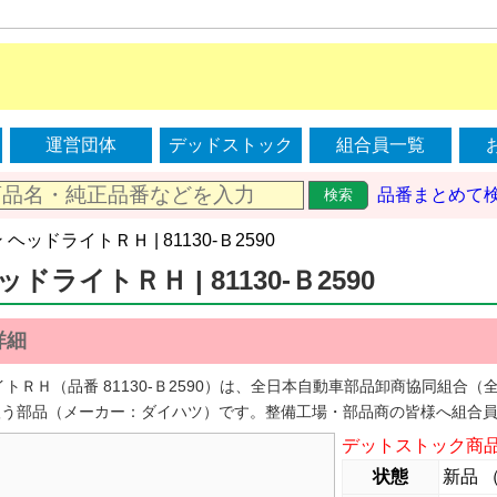
運営団体
デッドストック
組合員一覧
品番まとめて
検索
ン ヘッドライトＲＨ | 81130-Ｂ2590
ドライトＲＨ | 81130-Ｂ2590
詳細
イトＲＨ（品番 81130-Ｂ2590）は、全日本自動車部品卸商協同組合
扱う部品（メーカー：ダイハツ）です。整備工場・部品商の皆様へ組合
デットストック商
状態
新品 