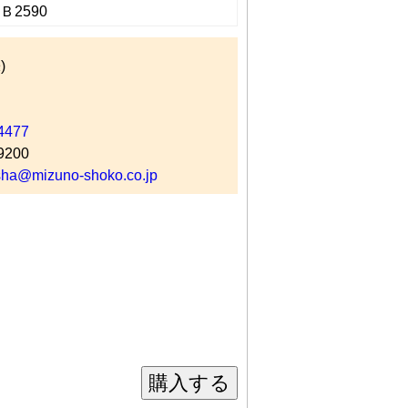
-Ｂ2590
)
4477
9200
ha@mizuno-shoko.co.jp
購入する