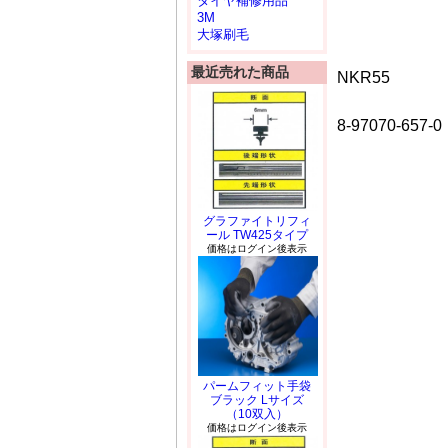
タイヤ補修用品
3M
大塚刷毛
最近売れた商品
NKR55
8-97070-657-0
グラファイトリフィ
ール TW425タイプ
価格はログイン後表示
パームフィット手袋
ブラック Lサイズ
（10双入）
価格はログイン後表示