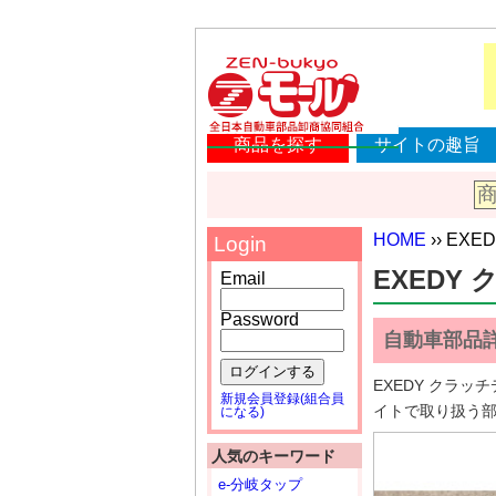
商品を探す
サイトの趣旨
HOME
›› EX
Login
EXEDY 
Email
Password
自動車部品
ログインする
EXEDY クラ
新規会員登録(組合員
イトで取り扱う
になる)
人気のキーワード
e-分岐タップ