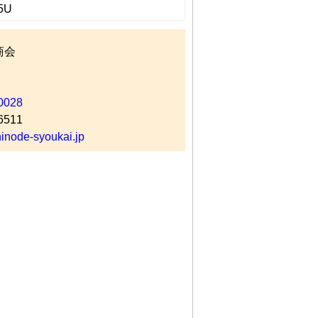
5U
商会
0028
6511
node-syoukai.jp