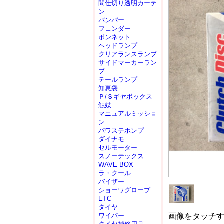
間仕切り透明カーテ
ン
バンパー
フェンダー
ボンネット
ヘッドランプ
クリアランスランプ
サイドマーカーラン
プ
テールランプ
知恵袋
Ｐ/Ｓギヤボックス
触媒
マニュアルミッショ
ン
パワステポンプ
ダイナモ
セルモーター
スノーテックス
WAVE BOX
ラ・クール
バイザー
ショーワグローブ
ETC
タイヤ
画像をタッチ
ワイパー