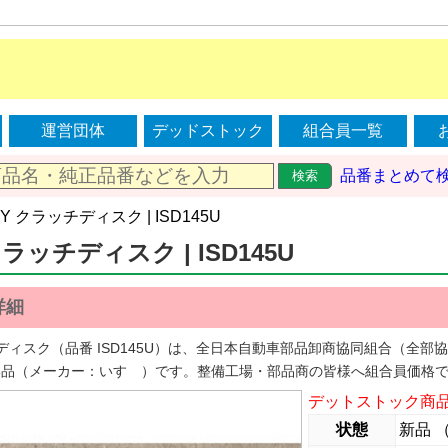
運営団体
デッドストック
組合員一覧
品番まとめて
検索
EDY クラッチディスク | ISD145U
クラッチディスク | ISD145U
詳細
ッチディスク（品番 ISD145U）は、全日本自動車部品卸商協同組合（全
部品（メーカー：いすゞ）です。整備工場・部品商の皆様へ組合員価格
デットストック商
状態
新品 