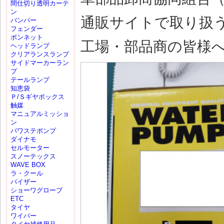
間仕切り透明カーテ
ン
通販サイトで取り扱
バンパー
フェンダー
ボンネット
工場・部品商の皆様
ヘッドランプ
クリアランスランプ
サイドマーカーラン
プ
テールランプ
知恵袋
Ｐ/Ｓギヤボックス
触媒
マニュアルミッショ
ン
パワステポンプ
ダイナモ
セルモーター
スノーテックス
WAVE BOX
ラ・クール
バイザー
ショーワグローブ
ETC
タイヤ
ワイパー