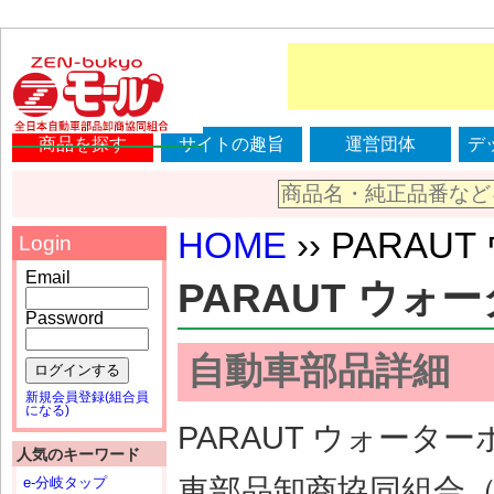
商品を探す
サイトの趣旨
運営団体
デ
HOME
›› PARAU
Login
Email
PARAUT ウォータ
Password
自動車部品詳細
ログインする
新規会員登録(組合員
になる)
PARAUT ウォーター
人気のキーワード
車部品卸商協同組合
e-分岐タップ