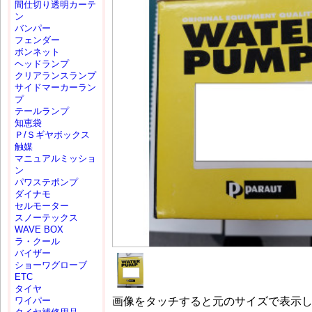
間仕切り透明カーテ
ン
バンパー
フェンダー
ボンネット
ヘッドランプ
クリアランスランプ
サイドマーカーラン
プ
テールランプ
知恵袋
Ｐ/Ｓギヤボックス
触媒
マニュアルミッショ
ン
パワステポンプ
ダイナモ
セルモーター
スノーテックス
WAVE BOX
ラ・クール
バイザー
ショーワグローブ
ETC
タイヤ
画像をタッチすると元のサイズで表示
ワイパー