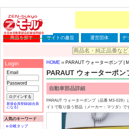
商品を探す
サイトの趣旨
運営団体
デ
HOME
›› PARAUT ウォーターポンプ | M
Login
PARAUT ウォーターポンプ |
Email
Password
自動車部品詳細
ログインする
PARAUT ウォーターポンプ（品番 M3-
新規会員登録(組合員
イトで取り扱う部品（メーカー：マツダ）で
になる)
人気のキーワード
e-分岐タップ