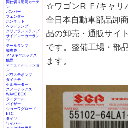
間仕切り透明カーテ
☆ワゴンR Ｆ/キャリパー
ン
バンパー
フェンダー
全日本自動車部品卸
ボンネット
ヘッドランプ
品の卸売・通販サイ
クリアランスランプ
サイドマーカーラン
プ
です。整備工場・部
テールランプ
知恵袋
Ｐ/Ｓギヤボックス
ます。
触媒
マニュアルミッショ
ン
パワステポンプ
ダイナモ
セルモーター
スノーテックス
WAVE BOX
ラ・クール
バイザー
ショーワグローブ
ETC
タイヤ
ワイパー