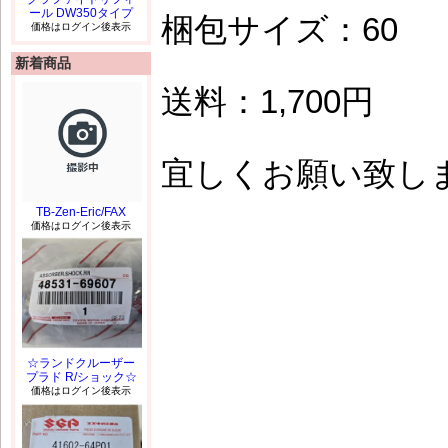
ール DW350タイプ
梱包サイズ：60
価格はログイン後表示
新着商品
送料：1,700円
宜しくお願い致しま
TB-Zen-Eric/FAX
価格はログイン後表示
☆ランドクルーザー
プラド R/ショック☆
価格はログイン後表示