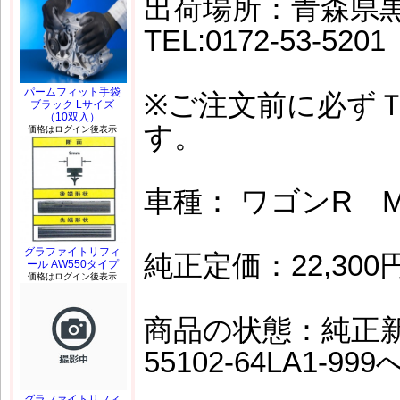
出荷場所：青森県
TEL:0172-53-5201
パームフィット手袋
※ご注文前に必ず
ブラック Lサイズ
（10双入）
す。
価格はログイン後表示
車種： ワゴンR M
グラファイトリフィ
純正定価：22,300
ール AW550タイプ
価格はログイン後表示
商品の状態：純正新品
55102-64LA1-9
グラファイトリフィ