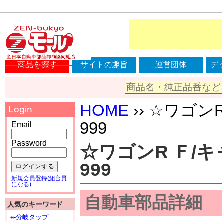
商品を探す
サイトの趣旨
運営団体
デ
HOME
›› ☆ワゴンR
Login
999
Email
Password
☆ワゴンR Ｆ/キャリ
999
ログインする
新規会員登録(組合員
になる)
自動車部品詳細
人気のキーワード
e-分岐タップ