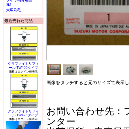
タイヤ補修用品
3M
大塚刷毛
最近売れた商品
グラファイトリフィ
ール TW400タイプ
価格はログイン後表示
画像をタッチすると元のサイズで表示
お問い合わせ先：
グラファイトリフィ
ール TW425タイプ
ンター
価格はログイン後表示