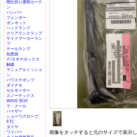
間仕切り透明カーテ
ン
バンパー
フェンダー
ボンネット
ヘッドランプ
クリアランスランプ
サイドマーカーラン
プ
テールランプ
知恵袋
Ｐ/Ｓギヤボックス
触媒
マニュアルミッショ
ン
パワステポンプ
ダイナモ
セルモーター
スノーテックス
WAVE BOX
ラ・クール
バイザー
ショーワグローブ
ETC
タイヤ
画像をタッチすると元のサイズで表示
ワイパー