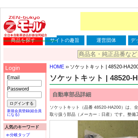
商品を探す
サイトの趣旨
運営団体
デ
HOME
›› ソケットキット | 48520-HA20
Login
ソケットキット | 48520-H
Email
Password
自動車部品詳細
ログインする
ソケットキット（品番 48520-HA200
新規会員登録(組合員
取り扱う部品（メーカー：日産）です。整備
になる)
人気のキーワード
e-分岐タップ