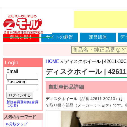
商品を探す
サイトの趣旨
運営団体
デ
HOME
›› ディスクホイール | 42611-30C
Login
ディスクホイール | 42611-
Email
Password
自動車部品詳細
ログインする
ディスクホイール（品番 42611-30C1
新規会員登録(組合員
で取り扱う部品（メーカー：トヨタ）です。
になる)
人気のキーワード
e-分岐タップ