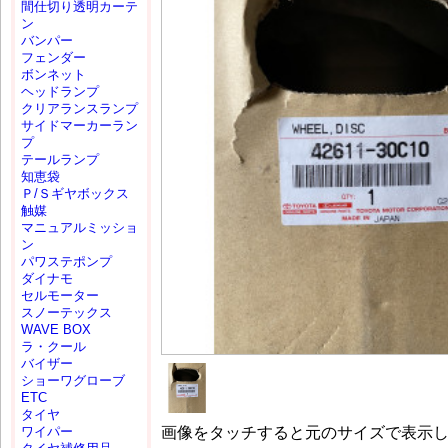
間仕切り透明カーテ
ン
バンパー
フェンダー
ボンネット
ヘッドランプ
クリアランスランプ
サイドマーカーラン
プ
テールランプ
知恵袋
Ｐ/Ｓギヤボックス
触媒
マニュアルミッショ
ン
パワステポンプ
ダイナモ
セルモーター
スノーテックス
WAVE BOX
ラ・クール
バイザー
ショーワグローブ
ETC
タイヤ
画像をタッチすると元のサイズで表示
ワイパー