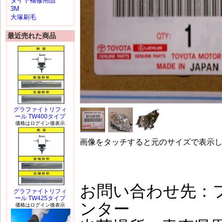
タイヤ補修用品
3M
大塚刷毛
最近売れた商品
グラファイトリフィ
ール TW400タイプ
価格はログイン後表示
画像をタッチすると元のサイズで表示
お問い合わせ先：
グラファイトリフィ
ール TW425タイプ
ンター
価格はログイン後表示