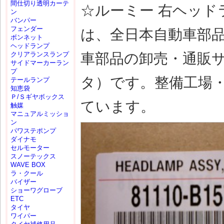
間仕切り透明カーテ
☆ルーミー 右ヘッドラン
ン
バンパー
フェンダー
は、全日本自動車部
ボンネット
ヘッドランプ
車部品の卸売・通販
クリアランスランプ
サイドマーカーラン
プ
タ）です。整備工場
テールランプ
知恵袋
Ｐ/Ｓギヤボックス
ています。
触媒
マニュアルミッショ
ン
パワステポンプ
ダイナモ
セルモーター
スノーテックス
WAVE BOX
ラ・クール
バイザー
ショーワグローブ
ETC
タイヤ
ワイパー