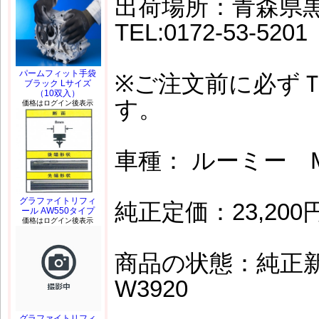
出荷場所：青森県
TEL:0172-53-5201
パームフィット手袋
※ご注文前に必ず
ブラック Lサイズ
（10双入）
す。
価格はログイン後表示
車種： ルーミー M
グラファイトリフィ
純正定価：23,200
ール AW550タイプ
価格はログイン後表示
商品の状態：純正新品
W3920
グラファイトリフィ