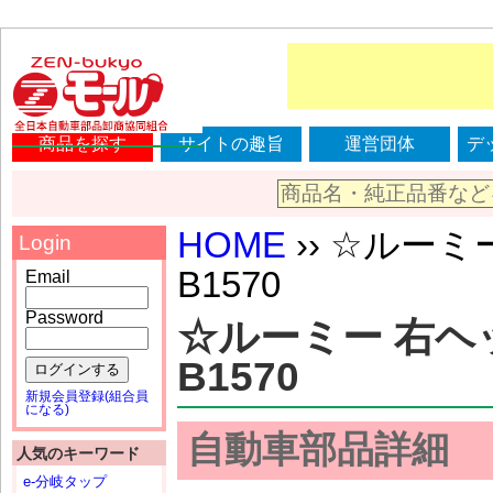
商品を探す
サイトの趣旨
運営団体
デ
HOME
›› ☆ルーミー
Login
B1570
Email
Password
☆ルーミー 右ヘッド
B1570
ログインする
新規会員登録(組合員
になる)
自動車部品詳細
人気のキーワード
e-分岐タップ