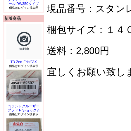
ール DW350タイプ
現品番号：スタンレ
価格はログイン後表示
新着商品
梱包サイズ：１４
送料：2,800円
TB-Zen-Eric/FAX
価格はログイン後表示
宜しくお願い致しま
☆ランドクルーザー
プラド R/ショック☆
価格はログイン後表示