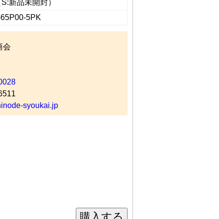
（S:新品未開封）
-65P00-5PK
商会
0028
6511
node-syoukai.jp
購入する