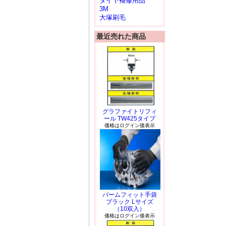
タイヤ補修用品
3M
大塚刷毛
最近売れた商品
グラファイトリフィ
ール TW425タイプ
価格はログイン後表示
パームフィット手袋
ブラック Lサイズ
（10双入）
価格はログイン後表示