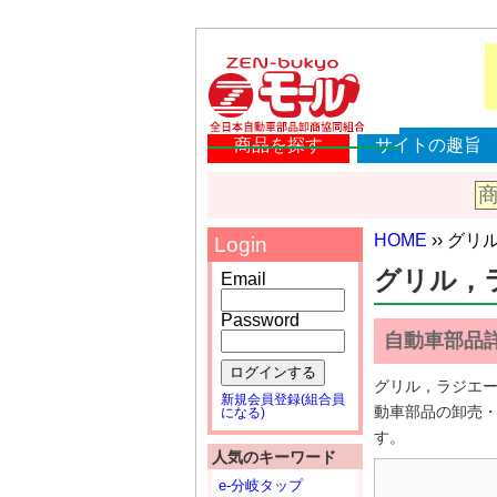
商品を探す
サイトの趣旨
HOME
›› グリ
Login
グリル，ラジ
Email
Password
自動車部品
ログインする
グリル，ラジエー
新規会員登録(組合員
動車部品の卸売
になる)
す。
人気のキーワード
e-分岐タップ