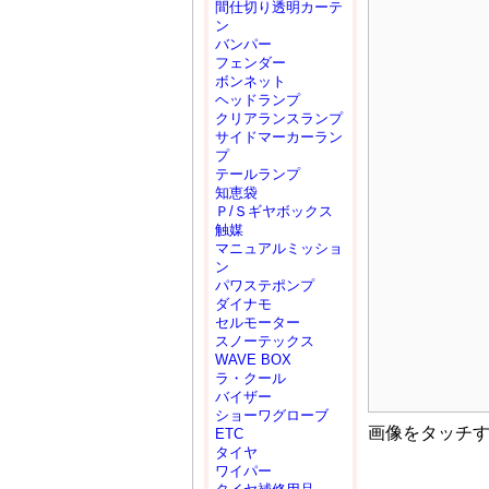
間仕切り透明カーテ
ン
バンパー
フェンダー
ボンネット
ヘッドランプ
クリアランスランプ
サイドマーカーラン
プ
テールランプ
知恵袋
Ｐ/Ｓギヤボックス
触媒
マニュアルミッショ
ン
パワステポンプ
ダイナモ
セルモーター
スノーテックス
WAVE BOX
ラ・クール
バイザー
ショーワグローブ
画像をタッチ
ETC
タイヤ
ワイパー