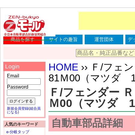
商品を探す
サイトの趣旨
運営団体
デ
HOME
›› Ｆ/フェン
Login
81Ｍ00（マツダ 1Ａ
Email
Password
Ｆ/フェンダー ＲＨ
Ｍ00（マツダ 1Ａ
ログインする
新規会員登録(組合員
になる)
自動車部品詳細
人気のキーワード
e-分岐タップ