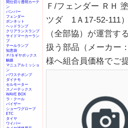
間仕切り透明カーテ
Ｆ/フェンダー ＲＨ 塗
ン
バンパー
フェンダー
ツダ 1Ａ17-52-
ボンネット
ヘッドランプ
（全部協）が運営す
クリアランスランプ
サイドマーカーラン
プ
扱う部品（メーカー
テールランプ
知恵袋
Ｐ/Ｓギヤボックス
様へ組合員価格でご
触媒
マニュアルミッショ
ン
パワステポンプ
ダイナモ
セルモーター
スノーテックス
WAVE BOX
ラ・クール
バイザー
ショーワグローブ
ETC
タイヤ
ワイパー