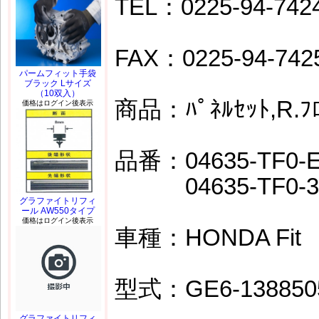
TEL：0225-94-742
FAX：0225-94-742
パームフィット手袋
ブラック Lサイズ
（10双入）
商品：ﾊﾟﾈﾙｾｯﾄ,R.ﾌﾛ
価格はログイン後表示
品番：04635-TF0-E
04635-TF0-3
グラファイトリフィ
ール AW550タイプ
価格はログイン後表示
車種：HONDA Fit
型式：GE6-138850
グラファイトリフィ