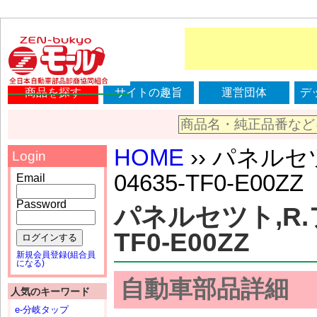
商品を探す
サイトの趣旨
運営団体
デ
HOME
›› パネルセ
Login
04635-TF0-E00ZZ
Email
Password
パネルセツト,R.フ
TF0-E00ZZ
ログインする
新規会員登録(組合員
になる)
自動車部品詳細
人気のキーワード
e-分岐タップ