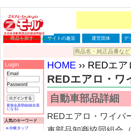
商品を探す
サイトの趣旨
運営団体
デ
HOME
›› REDエア
Login
Email
REDエアロ・ワイパ
Password
自動車部品詳細
ログインする
新規会員登録(組合員
になる)
REDエアロ・ワイパー
人気のキーワード
車部品卸商協同組合
e-分岐タップ