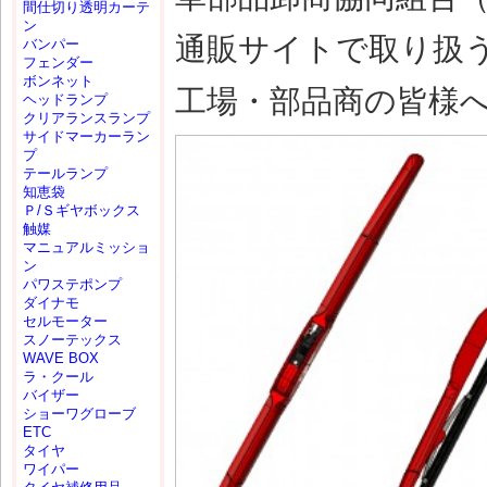
間仕切り透明カーテ
ン
通販サイトで取り扱
バンパー
フェンダー
ボンネット
工場・部品商の皆様
ヘッドランプ
クリアランスランプ
サイドマーカーラン
プ
テールランプ
知恵袋
Ｐ/Ｓギヤボックス
触媒
マニュアルミッショ
ン
パワステポンプ
ダイナモ
セルモーター
スノーテックス
WAVE BOX
ラ・クール
バイザー
ショーワグローブ
ETC
タイヤ
ワイパー