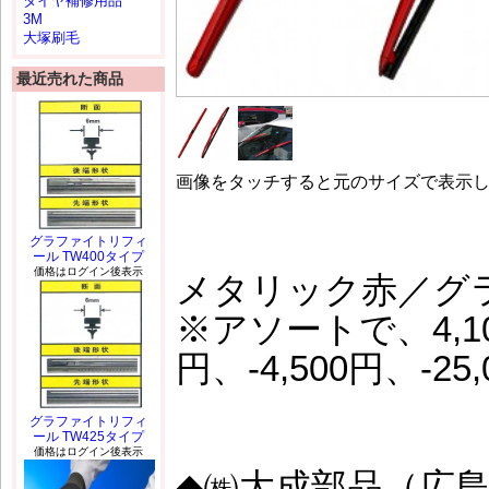
タイヤ補修用品
3M
大塚刷毛
最近売れた商品
画像をタッチすると元のサイズで表示
グラファイトリフィ
ール TW400タイプ
価格はログイン後表示
メタリック赤／グ
※アソートで、4,10
円、-4,500円、-2
グラファイトリフィ
ール TW425タイプ
価格はログイン後表示
◆㈱大成部品（広