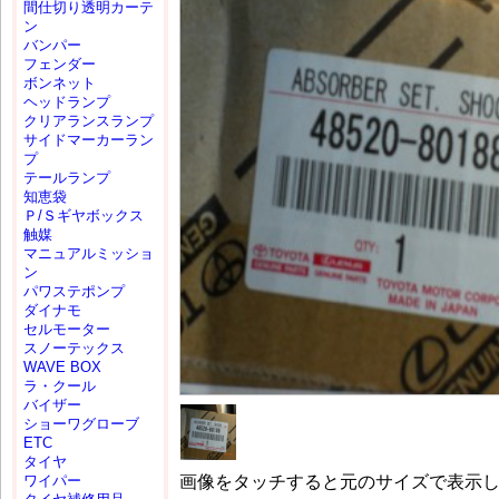
間仕切り透明カーテ
ン
バンパー
フェンダー
ボンネット
ヘッドランプ
クリアランスランプ
サイドマーカーラン
プ
テールランプ
知恵袋
Ｐ/Ｓギヤボックス
触媒
マニュアルミッショ
ン
パワステポンプ
ダイナモ
セルモーター
スノーテックス
WAVE BOX
ラ・クール
バイザー
ショーワグローブ
ETC
タイヤ
画像をタッチすると元のサイズで表示
ワイパー