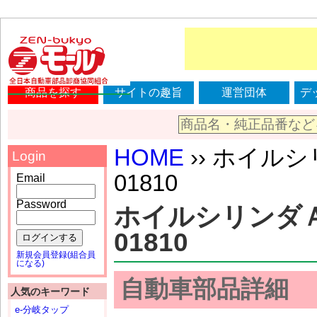
商品を探す
サイトの趣旨
運営団体
デ
HOME
›› ホイルシ
Login
01810
Email
Password
ホイルシリンダＡＳ
01810
ログインする
新規会員登録(組合員
になる)
自動車部品詳細
人気のキーワード
e-分岐タップ