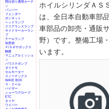
間仕切り透明カーテ
ホイルシリンダＡＳＳＹ 
ン
バンパー
フェンダー
は、全日本自動車部
ボンネット
ヘッドランプ
車部品の卸売・通販
クリアランスランプ
サイドマーカーラン
プ
野）です。整備工場
テールランプ
知恵袋
Ｐ/Ｓギヤボックス
います。
触媒
マニュアルミッショ
ン
パワステポンプ
ダイナモ
セルモーター
スノーテックス
WAVE BOX
ラ・クール
バイザー
ショーワグローブ
ETC
タイヤ
ワイパー