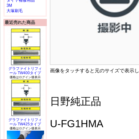
タイヤ補修用品
3M
大塚刷毛
最近売れた商品
グラファイトリフィ
画像をタッチすると元のサイズで表示
ール TW400タイプ
価格はログイン後表示
日野純正品
グラファイトリフィ
U-FG1HMA
ール TW425タイプ
価格はログイン後表示