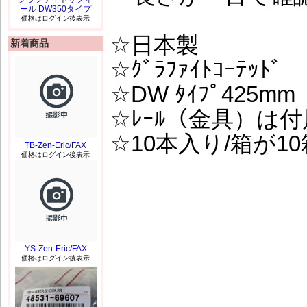
ール DW350タイプ
価格はログイン後表示
☆日本製
新着商品
☆ｸﾞﾗﾌｧｲﾄｺｰﾃｯﾄﾞ
☆DW ﾀｲﾌﾟ425mm
☆ﾚｰﾙ（金具）は
☆10本入り/箱が1
TB-Zen-Eric/FAX
価格はログイン後表示
YS-Zen-Eric/FAX
価格はログイン後表示