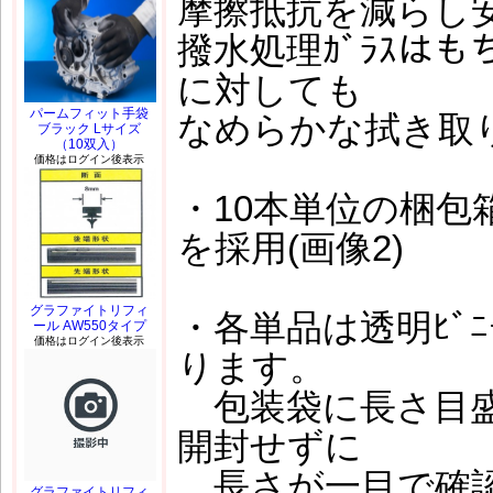
摩擦抵抗を減らし
撥水処理ｶﾞﾗｽはも
に対しても
パームフィット手袋
なめらかな拭き取
ブラック Lサイズ
（10双入）
価格はログイン後表示
・10本単位の梱包箱
を採用(画像2)
グラファイトリフィ
・各単品は透明ﾋﾞ
ール AW550タイプ
価格はログイン後表示
ります。
包装袋に長さ目盛
開封せずに
長さが一目で確認
グラファイトリフィ