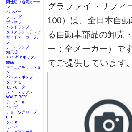
間仕切り透明カーテ
グラファイトリフィール 
ン
バンパー
フェンダー
100）は、全日本自
ボンネット
ヘッドランプ
る自動車部品の卸売
クリアランスランプ
サイドマーカーラン
プ
ー：全メーカー）で
テールランプ
知恵袋
Ｐ/Ｓギヤボックス
でご提供しています
触媒
マニュアルミッショ
ン
パワステポンプ
ダイナモ
セルモーター
スノーテックス
WAVE BOX
ラ・クール
バイザー
ショーワグローブ
ETC
タイヤ
ワイパー