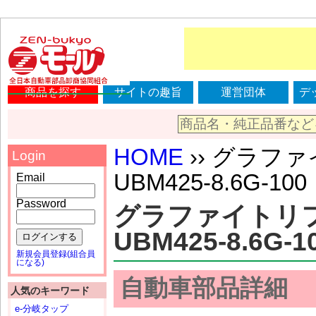
商品を探す
サイトの趣旨
運営団体
デ
HOME
›› グラファ
Login
UBM425-8.6G-100
Email
Password
グラファイトリフィ
UBM425-8.6G-1
ログインする
新規会員登録(組合員
になる)
自動車部品詳細
人気のキーワード
e-分岐タップ