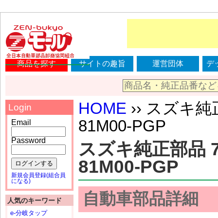
商品を探す
サイトの趣旨
運営団体
デ
HOME
›› スズキ純正部
Login
81M00-PGP
Email
Password
スズキ純正部品 7382
81M00-PGP
ログインする
新規会員登録(組合員
になる)
自動車部品詳細
人気のキーワード
e-分岐タップ