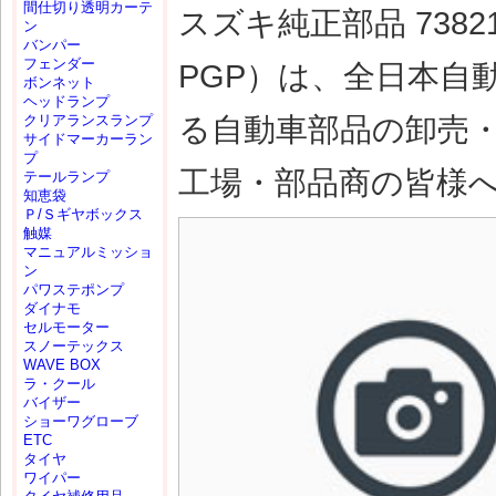
間仕切り透明カーテ
スズキ純正部品 73821-8
ン
バンパー
フェンダー
PGP）は、全日本自
ボンネット
ヘッドランプ
る自動車部品の卸売
クリアランスランプ
サイドマーカーラン
プ
工場・部品商の皆様
テールランプ
知恵袋
Ｐ/Ｓギヤボックス
触媒
マニュアルミッショ
ン
パワステポンプ
ダイナモ
セルモーター
スノーテックス
WAVE BOX
ラ・クール
バイザー
ショーワグローブ
ETC
タイヤ
ワイパー