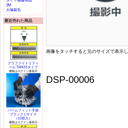
タイヤ補修用品
3M
大塚刷毛
最近売れた商品
画像をタッチすると元のサイズで表示
グラファイトリフィ
ール TW425タイプ
価格はログイン後表示
DSP-00006
パームフィット手袋
ブラック Lサイズ
（10双入）
価格はログイン後表示