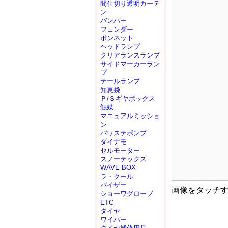
間仕切り透明カーテ
ン
バンパー
フェンダー
ボンネット
ヘッドランプ
クリアランスランプ
サイドマーカーラン
プ
テールランプ
知恵袋
Ｐ/Ｓギヤボックス
触媒
マニュアルミッショ
ン
パワステポンプ
ダイナモ
セルモーター
スノーテックス
WAVE BOX
ラ・クール
バイザー
画像をタッチ
ショーワグローブ
ETC
タイヤ
ワイパー