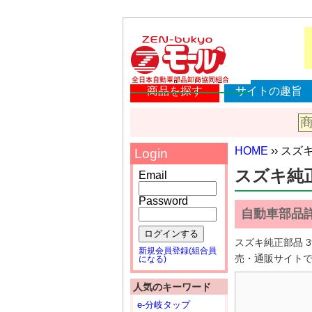
商品を探す
サイトの趣旨
HOME
›› スズキ
Login
スズキ純正部品
Email
Password
自動車部品
ログインする
スズキ純正部品 3
新規会員登録(組合員
売・通販サイト
になる)
人気のキーワード
e-分岐タップ