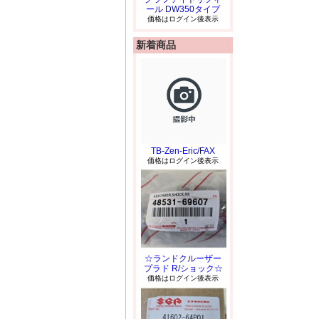
ール DW350タイプ
価格はログイン後表示
新着商品
TB-Zen-Eric/FAX
価格はログイン後表示
☆ランドクルーザー
プラド R/ショック☆
価格はログイン後表示