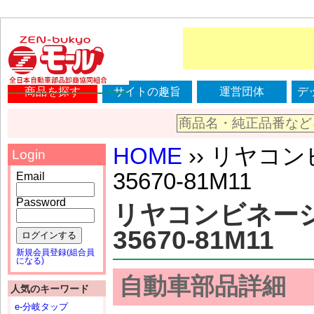
商品を探す
サイトの趣旨
運営団体
デ
HOME
›› リヤコ
Login
35670-81M11
Email
Password
リヤコンビネーシ
35670-81M11
ログインする
新規会員登録(組合員
になる)
自動車部品詳細
人気のキーワード
e-分岐タップ