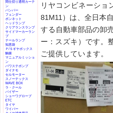
間仕切り透明カーテ
リヤコンビネーションラ
ン
バンパー
フェンダー
81M11）は、全日
ボンネット
ヘッドランプ
する自動車部品の卸
クリアランスランプ
サイドマーカーラン
プ
ー：スズキ）です。
テールランプ
知恵袋
Ｐ/Ｓギヤボックス
ご提供しています。
触媒
マニュアルミッショ
ン
パワステポンプ
ダイナモ
セルモーター
スノーテックス
WAVE BOX
ラ・クール
バイザー
ショーワグローブ
ETC
タイヤ
ワイパー