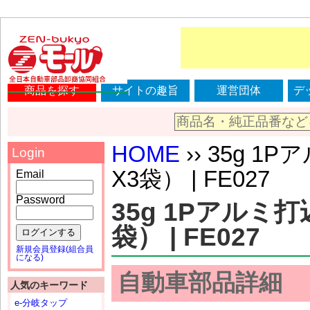
商品を探す
サイトの趣旨
運営団体
デ
HOME
›› 35g 1
Login
X3袋） | FE027
Email
Password
35g 1Pアルミ打
袋） | FE027
ログインする
新規会員登録(組合員
になる)
自動車部品詳細
人気のキーワード
e-分岐タップ