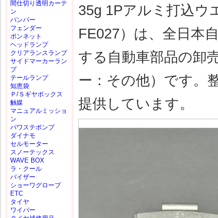
間仕切り透明カーテ
35g 1Pアルミ打込ウ
ン
バンパー
フェンダー
FE027）は、全日
ボンネット
ヘッドランプ
する自動車部品の卸
クリアランスランプ
サイドマーカーラン
プ
ー：その他）です。
テールランプ
知恵袋
Ｐ/Ｓギヤボックス
提供しています。
触媒
マニュアルミッショ
ン
パワステポンプ
ダイナモ
セルモーター
スノーテックス
WAVE BOX
ラ・クール
バイザー
ショーワグローブ
ETC
タイヤ
ワイパー