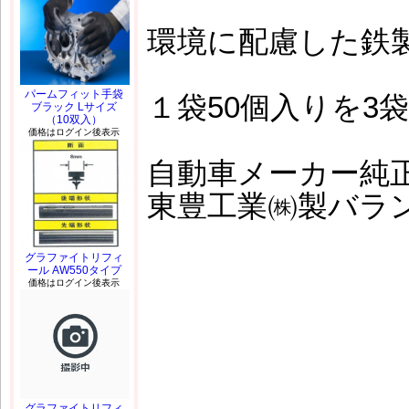
環境に配慮した鉄製
パームフィット手袋
１袋50個入りを3
ブラック Lサイズ
（10双入）
価格はログイン後表示
自動車メーカー純
東豊工業㈱製バラ
グラファイトリフィ
ール AW550タイプ
価格はログイン後表示
グラファイトリフィ