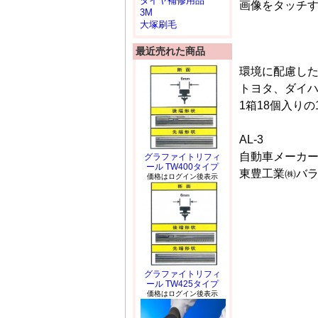
タイヤ補修用品
画像をタッチ
3M
大塚刷毛
最近売れた商品
環境に配慮した
トヨタ、ダイハ
1箱18個入りの
AL-3
自動車メーカ
グラファイトリフィ
ール TW400タイプ
東豊工業㈱バ
価格はログイン後表示
グラファイトリフィ
ール TW425タイプ
価格はログイン後表示