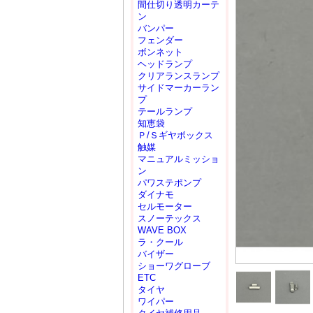
間仕切り透明カーテ
ン
バンパー
フェンダー
ボンネット
ヘッドランプ
クリアランスランプ
サイドマーカーラン
プ
テールランプ
知恵袋
Ｐ/Ｓギヤボックス
触媒
マニュアルミッショ
ン
パワステポンプ
ダイナモ
セルモーター
スノーテックス
WAVE BOX
ラ・クール
バイザー
ショーワグローブ
ETC
タイヤ
ワイパー