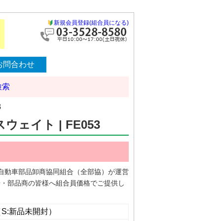
新規会員登録(組合員になる)
お問合わせ
検索
3
ェイト | FE053
日本自動車部品卸商協同組合（全部協）が運営
場・部品商の皆様へ組合員価格でご提供し
（S:新品未開封）