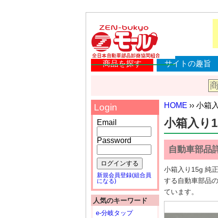
商品を探す
サイトの趣旨
HOME
›› 小箱
Login
小箱入り1
Email
Password
自動車部品
ログインする
小箱入り15g 
新規会員登録(組合員
する自動車部品
になる)
ています。
人気のキーワード
e-分岐タップ