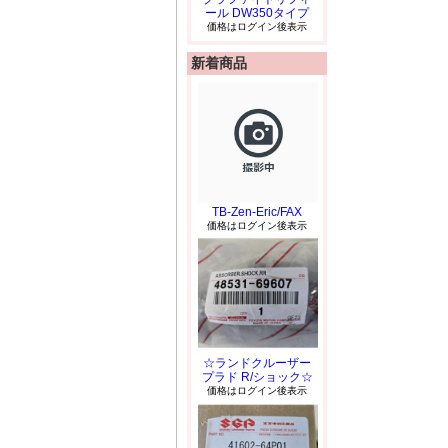
ール DW350タイプ
価格はログイン後表示
新着商品
TB-Zen-Eric/FAX
価格はログイン後表示
☆ランドクルーザー
プラド R/ショック☆
価格はログイン後表示