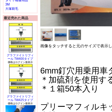
タイヤ補修用品
3M
大塚刷毛
最近売れた商品
画像をタッチすると元のサイズで表示
グラファイトリフィ
ール TW400タイプ
価格はログイン後表示
6mm釘穴用乗用車
＊加硫剤を使用す
＊１箱50本入り
グラファイトリフィ
ール TW425タイプ
価格はログイン後表示
プリーマフィルキ