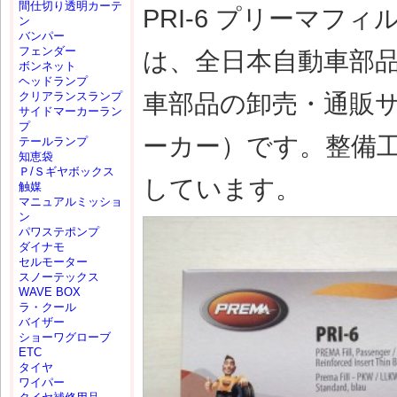
間仕切り透明カーテ
PRI-6 プリーマフィ
ン
バンパー
フェンダー
は、全日本自動車部
ボンネット
ヘッドランプ
車部品の卸売・通販
クリアランスランプ
サイドマーカーラン
プ
ーカー）です。整備
テールランプ
知恵袋
Ｐ/Ｓギヤボックス
しています。
触媒
マニュアルミッショ
ン
パワステポンプ
ダイナモ
セルモーター
スノーテックス
WAVE BOX
ラ・クール
バイザー
ショーワグローブ
ETC
タイヤ
ワイパー