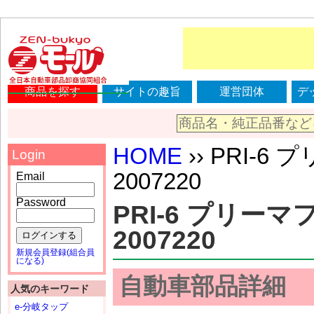
商品を探す
サイトの趣旨
運営団体
デ
HOME
›› PRI-
Login
2007220
Email
Password
PRI-6 プリー
2007220
ログインする
新規会員登録(組合員
になる)
自動車部品詳細
人気のキーワード
e-分岐タップ