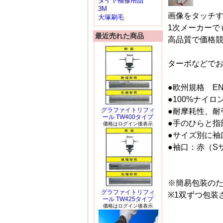
タイヤ補修用品
3M
画像をタッチ
大塚刷毛
1次メーカーで
最近売れた商品
高品質で価格
ターボなどでおな
●欧州規格 EN4
●100%ナイ
グラファイトリフィ
●耐摩耗性、耐
ール TW400タイプ
●手のひらと指
価格はログイン後表示
●サイズ別に袖
●袖口：赤（S
※簡易包装のた
グラファイトリフィ
※1双ずつ包装
ール TW425タイプ
価格はログイン後表示