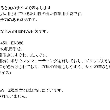
すると元のサイズで表示します
も採用されている汎用性の高い作業用手袋です。
競争力のある商品です。
じみのHoneywell製です。
50、EN388
ロンの汎用手袋。
引裂きにすぐれ、丈夫です。
部分にポリウレタンコーティングを施しており、グリップ力が
口が色分けされており、在庫の管理もしやすく、サイズ確認も
サイズ）
め、1双単位では販売しにくいです。
されていません。