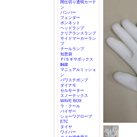
間仕切り透明カーテ
ン
バンパー
フェンダー
ボンネット
ヘッドランプ
クリアランスランプ
サイドマーカーラン
プ
テールランプ
知恵袋
Ｐ/Ｓギヤボックス
触媒
マニュアルミッショ
ン
パワステポンプ
ダイナモ
セルモーター
スノーテックス
WAVE BOX
ラ・クール
バイザー
ショーワグローブ
ETC
タイヤ
ワイパー