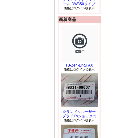
ール DW350タイプ
価格はログイン後表示
新着商品
TB-Zen-Eric/FAX
価格はログイン後表示
☆ランドクルーザー
プラド R/ショック☆
価格はログイン後表示