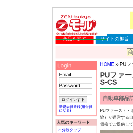
商品を探す
サイトの趣旨
HOME
›› PU
Login
PUファース
Email
S-CS
Password
自動車部品
ログインする
新規会員登録(組合員
PUファースト・ホ
になる)
協）が運営する
人気のキーワード
価格でご提供し
e-分岐タップ