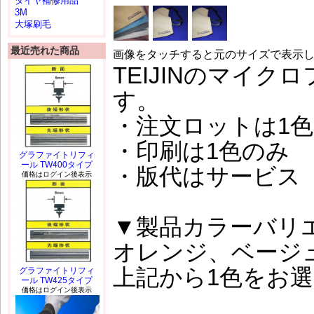
タイヤ補修用品
3M
大塚刷毛
最近売れた商品
画像をタッチすると元のサイズで表示
TEIJINのマイク
す。
・注文ロットは1色
・印刷は1色のみ
グラファイトリフィ
ール TW400タイプ
・版代はサービス
価格はログイン後表示
▼製品カラーバリ
オレンジ、ベージ
上記から1色をお
グラファイトリフィ
ール TW425タイプ
価格はログイン後表示