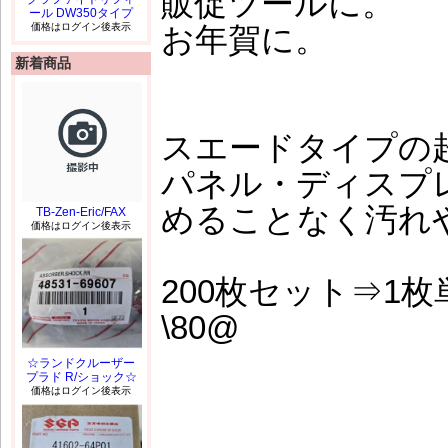
販促ツールに。
ール DW350タイプ
価格はログイン後表示
お年賀に。
新着商品
スエードタイプの
パネル・ディスプ
めることなく汚れ
TB-Zen-Eric/FAX
価格はログイン後表示
200枚セット⇒1枚
\80@
☆ランドクルーザー
プラド R/ショック☆
価格はログイン後表示