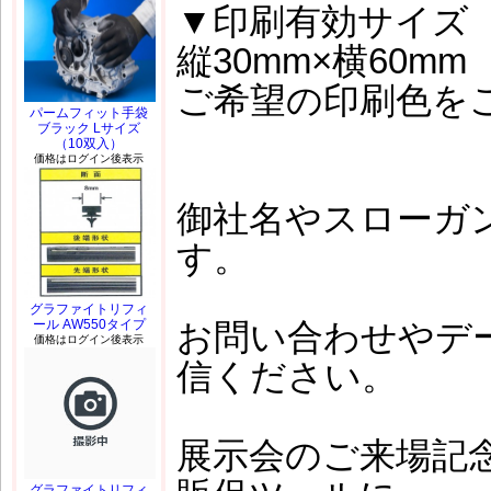
▼印刷有効サイズ
縦30mm×横60mm
ご希望の印刷色を
パームフィット手袋
ブラック Lサイズ
（10双入）
価格はログイン後表示
御社名やスローガ
す。
グラファイトリフィ
ール AW550タイプ
お問い合わせやデータはi
価格はログイン後表示
信ください。
展示会のご来場記
グラファイトリフィ