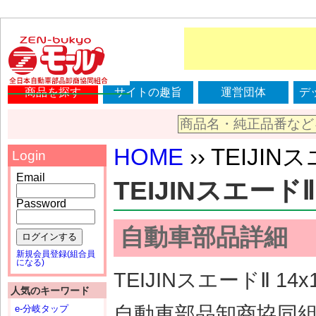
商品を探す
サイトの趣旨
運営団体
デ
HOME
›› TEIJINス
Login
Email
TEIJINスエードⅡ 1
Password
自動車部品詳細
ログインする
新規会員登録(組合員
になる)
TEIJINスエードⅡ 14
人気のキーワード
自動車部品卸商協同
e-分岐タップ