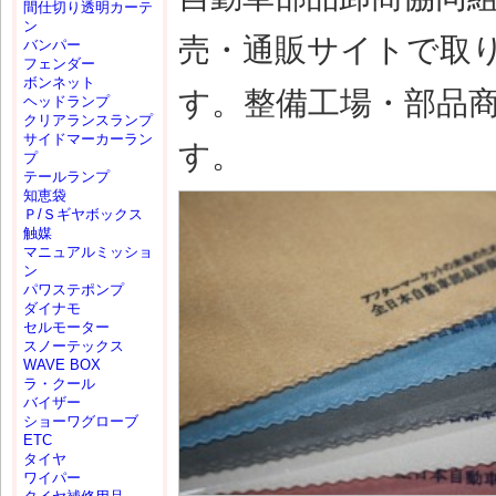
間仕切り透明カーテ
ン
売・通販サイトで取
バンパー
フェンダー
ボンネット
す。整備工場・部品
ヘッドランプ
クリアランスランプ
サイドマーカーラン
す。
プ
テールランプ
知恵袋
Ｐ/Ｓギヤボックス
触媒
マニュアルミッショ
ン
パワステポンプ
ダイナモ
セルモーター
スノーテックス
WAVE BOX
ラ・クール
バイザー
ショーワグローブ
ETC
タイヤ
ワイパー