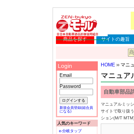
商品を探す
サイトの趣旨
HOME
›› マニュ
Login
マニュアルミ
Email
Password
自動車部品
ログインする
マニュアルミッシ
新規会員登録(組合員
サイトで取り扱
になる)
ション(M/T MTM
人気のキーワード
e-分岐タップ