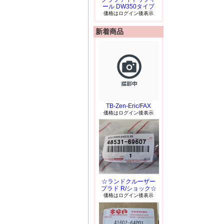
ール DW350タイプ
価格はログイン後表示
新着商品
TB-Zen-Eric/FAX
価格はログイン後表示
☆ランドクルーザー
プラド R/ショック☆
価格はログイン後表示