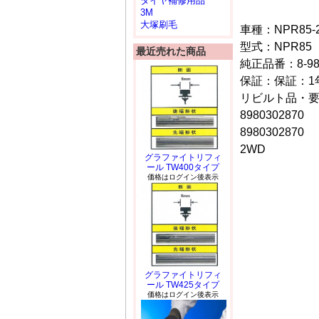
タイヤ補修用品
3M
大塚刷毛
車種：NPR85-2
型式：NPR85
最近売れた商品
純正品番：8-980
保証：保証：1年/
リビルト品・
8980302870
8980302870
2WD
グラファイトリフィ
ール TW400タイプ
価格はログイン後表示
グラファイトリフィ
ール TW425タイプ
価格はログイン後表示