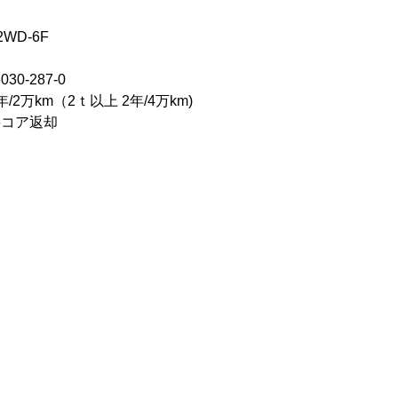
WD-6F
30-287-0
2万km（2ｔ以上 2年/4万km)
要コア返却