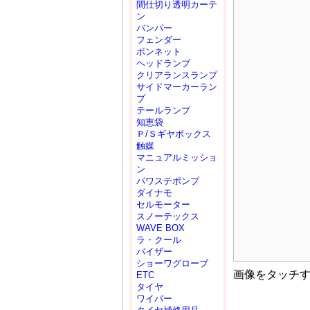
間仕切り透明カーテ
ン
バンパー
フェンダー
ボンネット
ヘッドランプ
クリアランスランプ
サイドマーカーラン
プ
テールランプ
知恵袋
Ｐ/Ｓギヤボックス
触媒
マニュアルミッショ
ン
パワステポンプ
ダイナモ
セルモーター
スノーテックス
WAVE BOX
ラ・クール
バイザー
ショーワグローブ
画像をタッチ
ETC
タイヤ
ワイパー