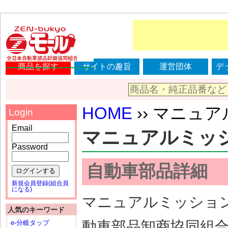
商品を探す
サイトの趣旨
運営団体
デ
HOME
›› マニュアル
Login
Email
マニュアルミッション
Password
自動車部品詳細
ログインする
新規会員登録(組合員
になる)
マニュアルミッション（
人気のキーワード
動車部品卸商協同組
e-分岐タップ