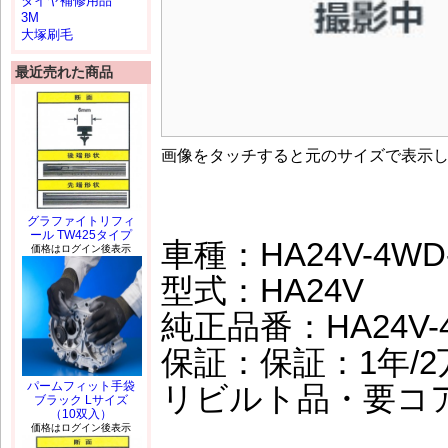
タイヤ補修用品
3M
大塚刷毛
最近売れた商品
画像をタッチすると元のサイズで表示
グラファイトリフィ
ール TW425タイプ
車種：HA24V-4WD
価格はログイン後表示
型式：HA24V
純正品番：HA24V-4
保証：保証：1年/2万
パームフィット手袋
リビルト品・要コ
ブラック Lサイズ
（10双入）
価格はログイン後表示