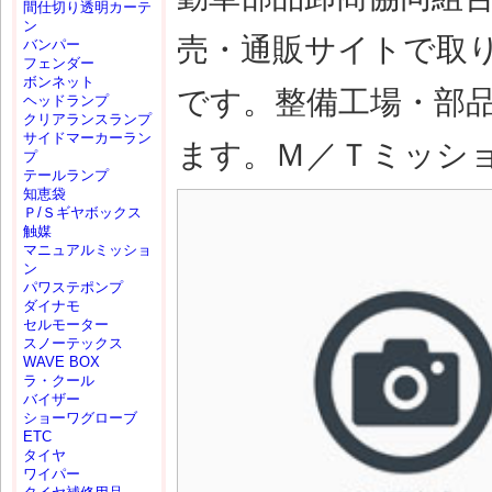
間仕切り透明カーテ
ン
売・通販サイトで取
バンパー
フェンダー
ボンネット
です。整備工場・部
ヘッドランプ
クリアランスランプ
サイドマーカーラン
ます。Ｍ／Ｔミッション(
プ
テールランプ
知恵袋
Ｐ/Ｓギヤボックス
触媒
マニュアルミッショ
ン
パワステポンプ
ダイナモ
セルモーター
スノーテックス
WAVE BOX
ラ・クール
バイザー
ショーワグローブ
ETC
タイヤ
ワイパー