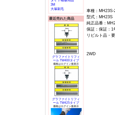
タイヤ補修用品
3M
大塚刷毛
車種：MH23S-
型式：MH23S
最近売れた商品
純正品番：MH23
保証：保証：1年/
リビルト品・
2WD
グラファイトリフィ
ール TW400タイプ
価格はログイン後表示
グラファイトリフィ
ール TW425タイプ
価格はログイン後表示