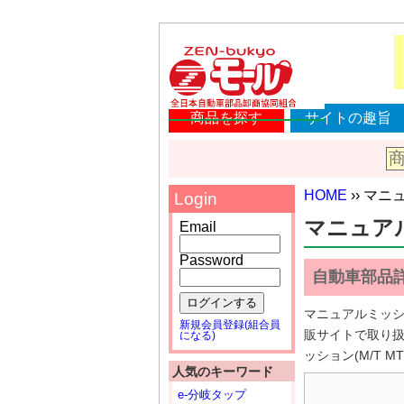
商品を探す
サイトの趣旨
HOME
›› マニ
Login
マニュアルミ
Email
Password
自動車部品
ログインする
マニュアルミッシ
新規会員登録(組合員
販サイトで取り
になる)
ッション(M/T MT
人気のキーワード
e-分岐タップ