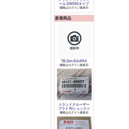
ール DW350タイプ
価格はログイン後表示
新着商品
TB-Zen-Eric/FAX
価格はログイン後表示
☆ランドクルーザー
プラド R/ショック☆
価格はログイン後表示