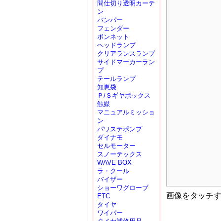
間仕切り透明カーテ
ン
バンパー
フェンダー
ボンネット
ヘッドランプ
クリアランスランプ
サイドマーカーラン
プ
テールランプ
知恵袋
Ｐ/Ｓギヤボックス
触媒
マニュアルミッショ
ン
パワステポンプ
ダイナモ
セルモーター
スノーテックス
WAVE BOX
ラ・クール
バイザー
ショーワグローブ
画像をタッチ
ETC
タイヤ
ワイパー