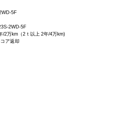
2WD-5F
S-2WD-5F
2万km（2ｔ以上 2年/4万km)
要コア返却