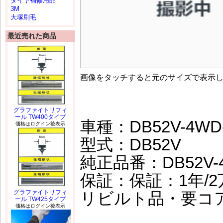
タイヤ補修用品
3M
大塚刷毛
最近売れた商品
画像をタッチすると元のサイズで表示
グラファイトリフィ
ール TW400タイプ
車種：DB52V-4WD
価格はログイン後表示
型式：DB52V
純正品番：DB52V-4
保証：保証：1年/2万
グラファイトリフィ
リビルト品・要コ
ール TW425タイプ
価格はログイン後表示