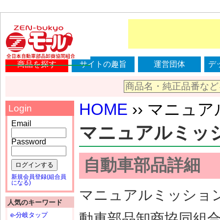
商品を探す
サイトの趣旨
運営団体
デ
HOME
›› マニュアル
Login
Email
マニュアルミッション
Password
自動車部品詳細
ログインする
新規会員登録(組合員
になる)
マニュアルミッション（
人気のキーワード
動車部品卸商協同組
e-分岐タップ