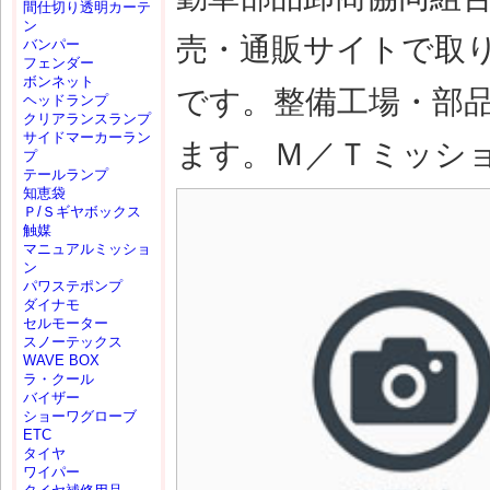
間仕切り透明カーテ
ン
売・通販サイトで取
バンパー
フェンダー
ボンネット
です。整備工場・部
ヘッドランプ
クリアランスランプ
サイドマーカーラン
ます。Ｍ／Ｔミッション(
プ
テールランプ
知恵袋
Ｐ/Ｓギヤボックス
触媒
マニュアルミッショ
ン
パワステポンプ
ダイナモ
セルモーター
スノーテックス
WAVE BOX
ラ・クール
バイザー
ショーワグローブ
ETC
タイヤ
ワイパー