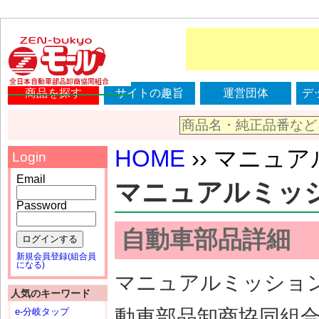
商品を探す
サイトの趣旨
運営団体
デ
HOME
›› マニュアル
Login
Email
マニュアルミッション
Password
自動車部品詳細
ログインする
新規会員登録(組合員
になる)
マニュアルミッション（
人気のキーワード
動車部品卸商協同組
e-分岐タップ