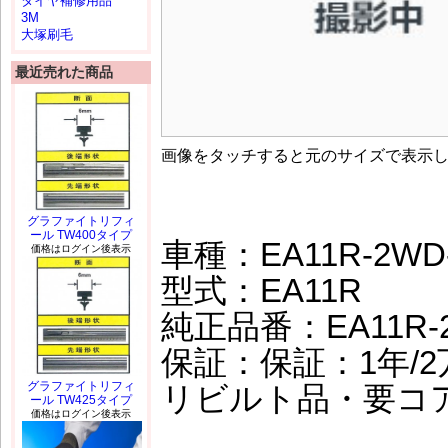
タイヤ補修用品
3M
大塚刷毛
最近売れた商品
画像をタッチすると元のサイズで表示
グラファイトリフィ
ール TW400タイプ
車種：EA11R-2WD
価格はログイン後表示
型式：EA11R
純正品番：EA11R-2
保証：保証：1年/2万
グラファイトリフィ
リビルト品・要コ
ール TW425タイプ
価格はログイン後表示