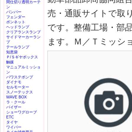
間仕切り透明カーテ
ン
売・通販サイトで取
バンパー
フェンダー
ボンネット
です。整備工場・部
ヘッドランプ
クリアランスランプ
サイドマーカーラン
ます。Ｍ／Ｔミッション(
プ
テールランプ
知恵袋
Ｐ/Ｓギヤボックス
触媒
マニュアルミッショ
ン
パワステポンプ
ダイナモ
セルモーター
スノーテックス
WAVE BOX
ラ・クール
バイザー
ショーワグローブ
ETC
タイヤ
ワイパー