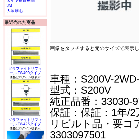
タイヤ補修用品
3M
大塚刷毛
最近売れた商品
画像をタッチすると元のサイズで表示
グラファイトリフィ
ール TW400タイプ
車種：S200V-2WD-
価格はログイン後表示
型式：S200V
純正品番：33030-9
保証：保証：1年/2万
グラファイトリフィ
リビルト品・要コ
ール TW425タイプ
価格はログイン後表示
3303097501