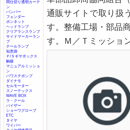
間仕切り透明カーテ
ン
通販サイトで取り扱
バンパー
フェンダー
ボンネット
す。整備工場・部品
ヘッドランプ
クリアランスランプ
サイドマーカーラン
す。Ｍ／Ｔミッション(M
プ
テールランプ
知恵袋
Ｐ/Ｓギヤボックス
触媒
マニュアルミッショ
ン
パワステポンプ
ダイナモ
セルモーター
スノーテックス
WAVE BOX
ラ・クール
バイザー
ショーワグローブ
ETC
タイヤ
ワイパー