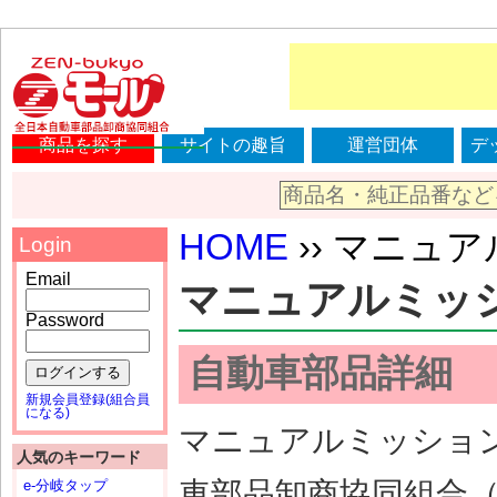
商品を探す
サイトの趣旨
運営団体
デ
HOME
›› マニュアル
Login
Email
マニュアルミッション
Password
自動車部品詳細
ログインする
新規会員登録(組合員
になる)
マニュアルミッション（
人気のキーワード
車部品卸商協同組合
e-分岐タップ