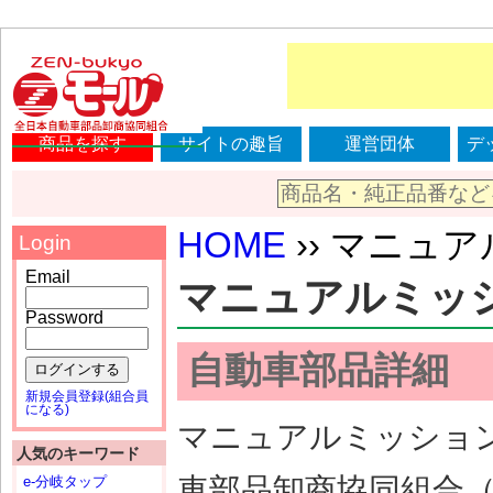
商品を探す
サイトの趣旨
運営団体
デ
HOME
›› マニュアル
Login
Email
マニュアルミッション
Password
自動車部品詳細
ログインする
新規会員登録(組合員
になる)
マニュアルミッション（
人気のキーワード
車部品卸商協同組合
e-分岐タップ