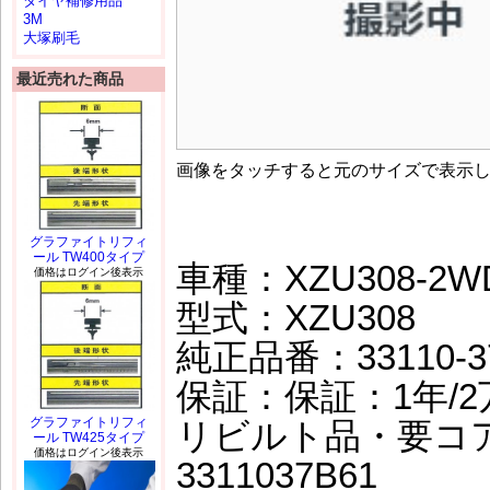
タイヤ補修用品
3M
大塚刷毛
最近売れた商品
画像をタッチすると元のサイズで表示
グラファイトリフィ
ール TW400タイプ
車種：XZU308-2WD
価格はログイン後表示
型式：XZU308
純正品番：33110-3
保証：保証：1年/2万
グラファイトリフィ
リビルト品・要コ
ール TW425タイプ
価格はログイン後表示
3311037B61