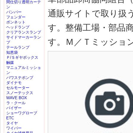
間仕切り透明カーテ
ン
通販サイトで取り扱
バンパー
フェンダー
ボンネット
す。整備工場・部品
ヘッドランプ
クリアランスランプ
サイドマーカーラン
す。Ｍ／Ｔミッション(M
プ
テールランプ
知恵袋
Ｐ/Ｓギヤボックス
触媒
マニュアルミッショ
ン
パワステポンプ
ダイナモ
セルモーター
スノーテックス
WAVE BOX
ラ・クール
バイザー
ショーワグローブ
ETC
タイヤ
ワイパー