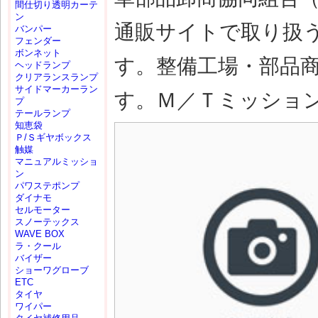
間仕切り透明カーテ
ン
通販サイトで取り扱
バンパー
フェンダー
ボンネット
す。整備工場・部品
ヘッドランプ
クリアランスランプ
サイドマーカーラン
す。Ｍ／Ｔミッション(M
プ
テールランプ
知恵袋
Ｐ/Ｓギヤボックス
触媒
マニュアルミッショ
ン
パワステポンプ
ダイナモ
セルモーター
スノーテックス
WAVE BOX
ラ・クール
バイザー
ショーワグローブ
ETC
タイヤ
ワイパー