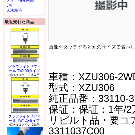
タイヤ補修用品
3M
大塚刷毛
最近売れた商品
画像をタッチすると元のサイズで表示
グラファイトリフィ
ール TW400タイプ
車種：XZU306-2WD
価格はログイン後表示
型式：XZU306
純正品番：33110-3
保証：保証：1年/2万
グラファイトリフィ
リビルト品・要コ
ール TW425タイプ
価格はログイン後表示
3311037C00