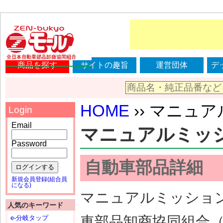
商品を探す
サイトの趣旨
運営団体
デ
HOME
›› マニュアル
Login
Email
マニュアルミッション
Password
自動車部品詳細
ログインする
新規会員登録(組合員
になる)
マニュアルミッション（
人気のキーワード
車部品卸商協同組合
e-分岐タップ