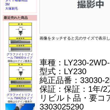
タイヤ補修用品
3M
大塚刷毛
最近売れた商品
画像をタッチすると元のサイズで表示
グラファイトリフィ
ール TW400タイプ
車種：LY230-2WD-
価格はログイン後表示
型式：LY230
純正品番：33030-2
保証：保証：1年/2万
グラファイトリフィ
リビルト品・要コ
ール TW425タイプ
価格はログイン後表示
3303025290