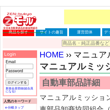
商品を探す
サイトの趣旨
運営団体
デ
HOME
›› マニュアル
Login
Email
マニュアルミッション
Password
自動車部品詳細
ログインする
新規会員登録(組合員
になる)
マニュアルミッション（
人気のキーワード
車部品卸商協同組合
e-分岐タップ