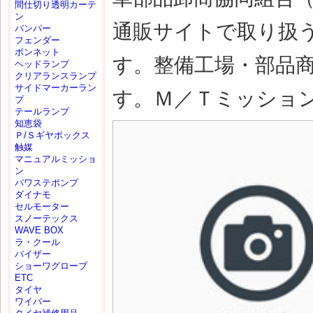
間仕切り透明カーテ
ン
通販サイトで取り扱
バンパー
フェンダー
ボンネット
す。整備工場・部品
ヘッドランプ
クリアランスランプ
サイドマーカーラン
す。Ｍ／Ｔミッション(M
プ
テールランプ
知恵袋
Ｐ/Ｓギヤボックス
触媒
マニュアルミッショ
ン
パワステポンプ
ダイナモ
セルモーター
スノーテックス
WAVE BOX
ラ・クール
バイザー
ショーワグローブ
ETC
タイヤ
ワイパー