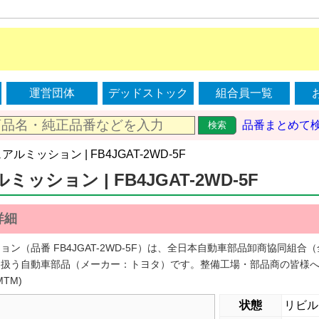
運営団体
デッドストック
組合員一覧
品番まとめて
検索
ュアルミッション | FB4JGAT-2WD-5F
ッション | FB4JGAT-2WD-5F
詳細
ョン（品番 FB4JGAT-2WD-5F）は、全日本自動車部品卸商協同組
り扱う自動車部品（メーカー：トヨタ）です。整備工場・部品商の皆様
MTM)
状態
リビル