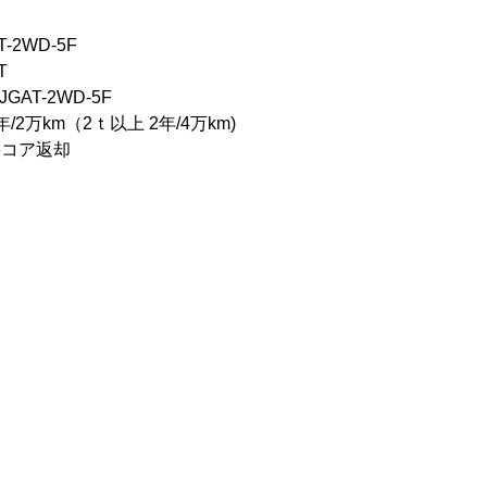
-2WD-5F
T
GAT-2WD-5F
2万km（2ｔ以上 2年/4万km)
要コア返却