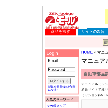
商品を探す
サイトの趣旨
HOME
›› マニ
Login
マニュアルミ
Email
Password
自動車部品
ログインする
マニュアルミッシ
新規会員登録(組合員
通販サイトで取
になる)
ミッション(M/T 
人気のキーワード
e-分岐タップ