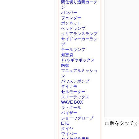
間仕切り透明カーテ
ン
バンパー
フェンダー
ボンネット
ヘッドランプ
クリアランスランプ
サイドマーカーラン
プ
テールランプ
知恵袋
Ｐ/Ｓギヤボックス
触媒
マニュアルミッショ
ン
パワステポンプ
ダイナモ
セルモーター
スノーテックス
WAVE BOX
ラ・クール
バイザー
ショーワグローブ
画像をタッチ
ETC
タイヤ
ワイパー