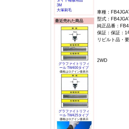
タイヤ補修用品
3M
大塚刷毛
車種：FB4JGAT
型式：FB4JGA
最近売れた商品
純正品番：FB4J
保証：保証：1年/
リビルト品・
2WD
グラファイトリフィ
ール TW400タイプ
価格はログイン後表示
グラファイトリフィ
ール TW425タイプ
価格はログイン後表示