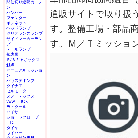
間仕切り透明カーテ
ン
通販サイトで取り扱
バンパー
フェンダー
ボンネット
す。整備工場・部品
ヘッドランプ
クリアランスランプ
サイドマーカーラン
す。Ｍ／Ｔミッション(M
プ
テールランプ
知恵袋
Ｐ/Ｓギヤボックス
触媒
マニュアルミッショ
ン
パワステポンプ
ダイナモ
セルモーター
スノーテックス
WAVE BOX
ラ・クール
バイザー
ショーワグローブ
ETC
タイヤ
ワイパー