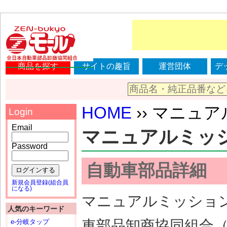
商品を探す
サイトの趣旨
運営団体
デ
HOME
›› マニュアル
Login
Email
マニュアルミッション
Password
自動車部品詳細
ログインする
新規会員登録(組合員
になる)
マニュアルミッション（
人気のキーワード
車部品卸商協同組合
e-分岐タップ