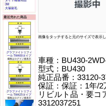
タイヤ補修用品
3M
大塚刷毛
最近売れた商品
画像をタッチすると元のサイズで表示
グラファイトリフィ
ール TW400タイプ
車種：BU430-2WD
価格はログイン後表示
型式：BU430
純正品番：33120-3
保証：保証：1年/2万
グラファイトリフィ
リビルト品・要コ
ール TW425タイプ
価格はログイン後表示
3312037251