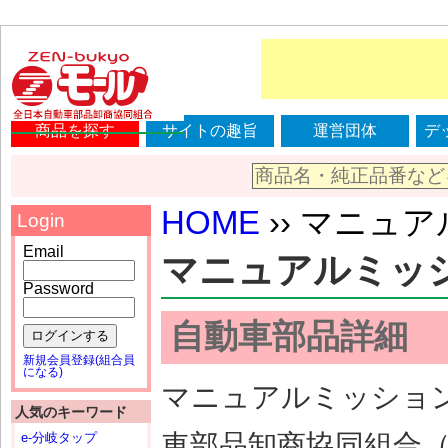
商品を探す
サイトの趣旨
運営団体
デ
HOME
›› マニュアル
Login
Email
マニュアルミッション
Password
自動車部品詳細
ログインする
新規会員登録(組合員
になる)
マニュアルミッション（
人気のキーワード
車部品卸商協同組合
e-分岐タップ