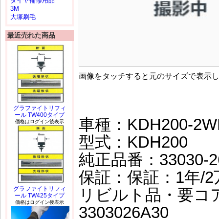
タイヤ補修用品
3M
大塚刷毛
最近売れた商品
画像をタッチすると元のサイズで表示
グラファイトリフィ
ール TW400タイプ
車種：KDH200-2W
価格はログイン後表示
型式：KDH200
純正品番：33030-2
保証：保証：1年/2万
グラファイトリフィ
リビルト品・要コ
ール TW425タイプ
価格はログイン後表示
3303026A30