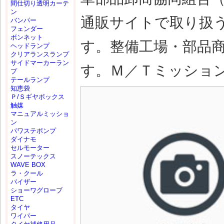
間仕切り透明カーテ
ン
通販サイトで取り扱
バンパー
フェンダー
ボンネット
す。整備工場・部品
ヘッドランプ
クリアランスランプ
サイドマーカーラン
す。Ｍ／Ｔミッション(M
プ
テールランプ
知恵袋
Ｐ/Ｓギヤボックス
触媒
マニュアルミッショ
ン
パワステポンプ
ダイナモ
セルモーター
スノーテックス
WAVE BOX
ラ・クール
バイザー
ショーワグローブ
ETC
タイヤ
ワイパー