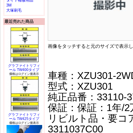
タイヤ補修用品
3M
大塚刷毛
最近売れた商品
画像をタッチすると元のサイズで表示
グラファイトリフィ
ール TW400タイプ
車種：XZU301-2WD
価格はログイン後表示
型式：XZU301
純正品番：33110-3
保証：保証：1年/2万
グラファイトリフィ
リビルト品・要コ
ール TW425タイプ
価格はログイン後表示
3311037C00