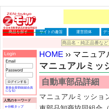
商品を探す
サイトの趣旨
運営団体
デ
HOME
›› マニュアル
Login
Email
マニュアルミッション
Password
自動車部品詳細
ログインする
新規会員登録(組合員
になる)
マニュアルミッション（
人気のキーワード
車部品卸商協同組合
e-分岐タップ