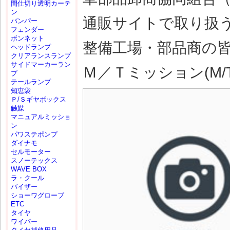
間仕切り透明カーテ
ン
通販サイトで取り扱
バンパー
フェンダー
ボンネット
整備工場・部品商の
ヘッドランプ
クリアランスランプ
サイドマーカーラン
Ｍ／Ｔミッション(M/T
プ
テールランプ
知恵袋
Ｐ/Ｓギヤボックス
触媒
マニュアルミッショ
ン
パワステポンプ
ダイナモ
セルモーター
スノーテックス
WAVE BOX
ラ・クール
バイザー
ショーワグローブ
ETC
タイヤ
ワイパー