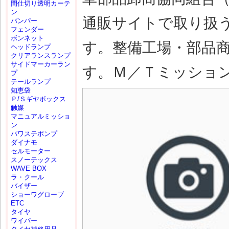
間仕切り透明カーテ
ン
通販サイトで取り扱
バンパー
フェンダー
ボンネット
す。整備工場・部品
ヘッドランプ
クリアランスランプ
サイドマーカーラン
す。Ｍ／Ｔミッション(M
プ
テールランプ
知恵袋
Ｐ/Ｓギヤボックス
触媒
マニュアルミッショ
ン
パワステポンプ
ダイナモ
セルモーター
スノーテックス
WAVE BOX
ラ・クール
バイザー
ショーワグローブ
ETC
タイヤ
ワイパー