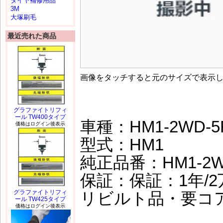
タイヤ補修用品
3M
大塚刷毛
最近売れた商品
画像をタッチすると元のサイズで表示
グラファイトリフィ
ール TW400タイプ
車種：HM1-2WD-5
価格はログイン後表示
型式：HM1
純正品番：HM1-2W
保証：保証：1年/2万
グラファイトリフィ
リビルト品・要コ
ール TW425タイプ
価格はログイン後表示