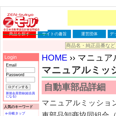
商品を探す
サイトの趣旨
運営団体
デ
HOME
›› マニュアル
Login
Email
マニュアルミッション
Password
自動車部品詳細
ログインする
新規会員登録(組合員
になる)
マニュアルミッション（
人気のキーワード
車部品卸商協同組合
e-分岐タップ