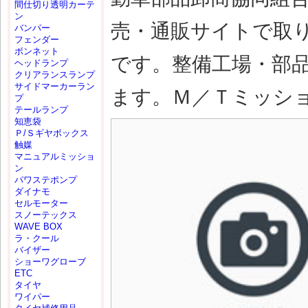
間仕切り透明カーテ
ン
売・通販サイトで取
バンパー
フェンダー
ボンネット
です。整備工場・部
ヘッドランプ
クリアランスランプ
サイドマーカーラン
ます。Ｍ／Ｔミッション(
プ
テールランプ
知恵袋
Ｐ/Ｓギヤボックス
触媒
マニュアルミッショ
ン
パワステポンプ
ダイナモ
セルモーター
スノーテックス
WAVE BOX
ラ・クール
バイザー
ショーワグローブ
ETC
タイヤ
ワイパー