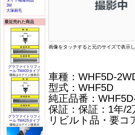
タイヤ補修用品
3M
大塚刷毛
最近売れた商品
画像をタッチすると元のサイズで表示
グラファイトリフィ
ール TW400タイプ
車種：WHF5D-2WD
価格はログイン後表示
型式：WHF5D
純正品番：WHF5D-
保証：保証：1年/2万
グラファイトリフィ
リビルト品・要コ
ール TW425タイプ
価格はログイン後表示