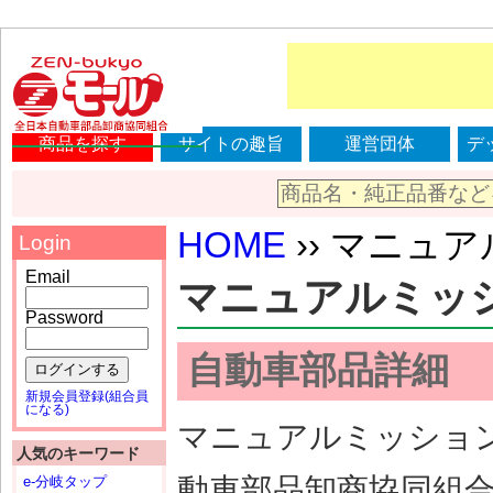
商品を探す
サイトの趣旨
運営団体
デ
HOME
›› マニュアル
Login
Email
マニュアルミッション
Password
自動車部品詳細
ログインする
新規会員登録(組合員
になる)
マニュアルミッション（
人気のキーワード
動車部品卸商協同組
e-分岐タップ