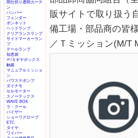
間仕切り透明カーテ
ン
販サイトで取り扱う
バンパー
フェンダー
ボンネット
備工場・部品商の皆
ヘッドランプ
クリアランスランプ
サイドマーカーラン
／Ｔミッション(M/T M
プ
テールランプ
知恵袋
Ｐ/Ｓギヤボックス
触媒
マニュアルミッショ
ン
パワステポンプ
ダイナモ
セルモーター
スノーテックス
WAVE BOX
ラ・クール
バイザー
ショーワグローブ
ETC
タイヤ
ワイパー