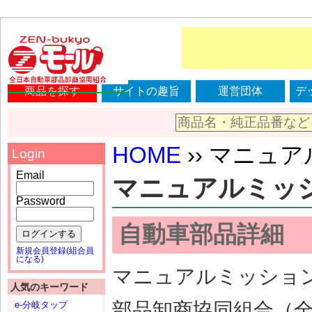
商品を探す
サイトの趣旨
運営団体
デ
HOME
›› マニュアル
Login
Email
マニュアルミッション
Password
自動車部品詳細
ログインする
新規会員登録(組合員
になる)
マニュアルミッション（
人気のキーワード
部品卸商協同組合（
e-分岐タップ