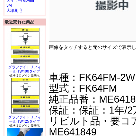
タイヤ補修用品
3M
大塚刷毛
最近売れた商品
画像をタッチすると元のサイズで表示
グラファイトリフィ
ール TW400タイプ
車種：FK64FM-2W
価格はログイン後表示
型式：FK64FM
純正品番：ME6418
保証：保証：1年/2万
グラファイトリフィ
リビルト品・要コ
ール TW425タイプ
価格はログイン後表示
ME641849