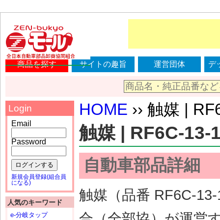
商品を探す
サイトの趣旨
運営団体
デ
HOME
›› 触媒 | RF
Login
Email
触媒 | RF6C-13-
Password
自動車部品詳細
ログインする
新規会員登録(組合員
になる)
触媒（品番 RF6C-
人気のキーワード
合（全部協）が運営
e-分岐タップ