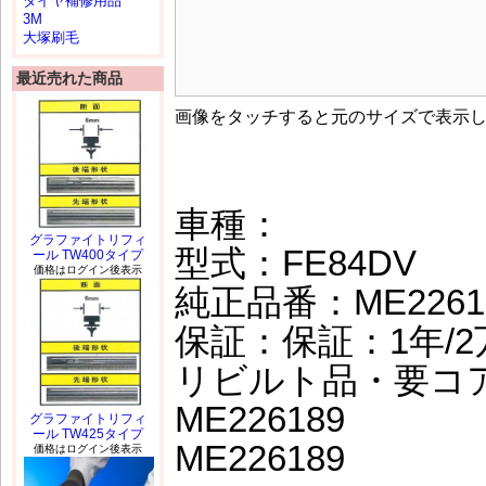
タイヤ補修用品
3M
大塚刷毛
最近売れた商品
画像をタッチすると元のサイズで表示
車種：
グラファイトリフィ
型式：FE84DV
ール TW400タイプ
価格はログイン後表示
純正品番：ME2261
保証：保証：1年/2
リビルト品・要コ
ME226189
グラファイトリフィ
ール TW425タイプ
ME226189
価格はログイン後表示