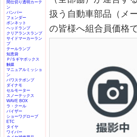
間仕切り透明カーテ
ン
扱う自動車部品（メ
バンパー
フェンダー
ボンネット
の皆様へ組合員価格
ヘッドランプ
クリアランスランプ
サイドマーカーラン
プ
テールランプ
知恵袋
Ｐ/Ｓギヤボックス
触媒
マニュアルミッショ
ン
パワステポンプ
ダイナモ
セルモーター
スノーテックス
WAVE BOX
ラ・クール
バイザー
ショーワグローブ
ETC
タイヤ
ワイパー