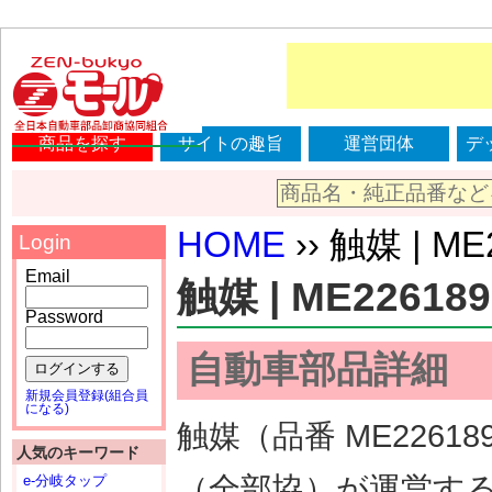
商品を探す
サイトの趣旨
運営団体
デ
HOME
›› 触媒 | ME
Login
Email
触媒 | ME226189
Password
自動車部品詳細
ログインする
新規会員登録(組合員
になる)
触媒（品番 ME226
人気のキーワード
（全部協）が運営す
e-分岐タップ