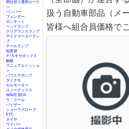
間仕切り透明カーテ
ン
扱う自動車部品（メ
バンパー
フェンダー
ボンネット
皆様へ組合員価格で
ヘッドランプ
クリアランスランプ
サイドマーカーラン
プ
テールランプ
知恵袋
Ｐ/Ｓギヤボックス
触媒
マニュアルミッショ
ン
パワステポンプ
ダイナモ
セルモーター
スノーテックス
WAVE BOX
ラ・クール
バイザー
ショーワグローブ
ETC
タイヤ
ワイパー