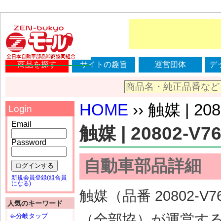
商品を探す
サイトの趣旨
運営団体
デ
HOME
›› 触媒 | 20
Login
Email
触媒 | 20802-V7
Password
自動車部品詳細
ログインする
新規会員登録(組合員
になる)
触媒（品番 20802
人気のキーワード
（全部協）が運営す
e-分岐タップ