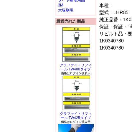
タイヤ補修用品
車種：
3M
大塚刷毛
型式：LHR85
純正品番：1K03-
最近売れた商品
保証：保証：1年
リビルト品・
1K0340780
1K0340780
グラファイトリフィ
ール TW400タイプ
価格はログイン後表示
グラファイトリフィ
ール TW425タイプ
価格はログイン後表示