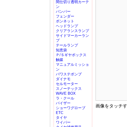
間仕切り透明カーテ
ン
バンパー
フェンダー
ボンネット
ヘッドランプ
クリアランスランプ
サイドマーカーラン
プ
テールランプ
知恵袋
Ｐ/Ｓギヤボックス
触媒
マニュアルミッショ
ン
パワステポンプ
ダイナモ
セルモーター
スノーテックス
WAVE BOX
ラ・クール
バイザー
画像をタッチ
ショーワグローブ
ETC
タイヤ
ワイパー