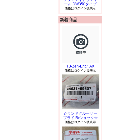
ール DW350タイプ
価格はログイン後表示
新着商品
TB-Zen-Eric/FAX
価格はログイン後表示
☆ランドクルーザー
プラド R/ショック☆
価格はログイン後表示