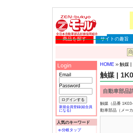
商品を探す
サイトの趣旨
HOME
›› 触媒 |
Login
触媒 | 1K0
Email
Password
自動車部品
ログインする
触媒（品番 1K
新規会員登録(組合員
動車部品（メー
になる)
人気のキーワード
e-分岐タップ