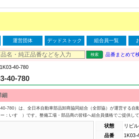
運営団体
デッドストック
組合員一覧
品番まとめて
検索
 1K03-40-780
3-40-780
詳細
03-40-780）は、全日本自動車部品卸商協同組合（全部協）が運営す
カー：いすゞ）です。整備工場・部品商の皆様へ組合員価格でご提供し
状態
リビル
品番
1K03-